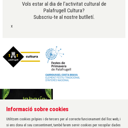
Vols estar al dia de l'activitat cultural de
Palafrugell Cultura?
Subscriu-te al nostre butlletí.
x
Informació sobre cookies
Àrea de cultura de l'Ajuntament de Palafrugell
Carrer Santa Margarida, 1
Utilitzem cookies pròpies i de tercers per al correcte funcionament del lloc web, i
17200 Palafrugell
si ens dona el seu consentiment, també farem servir cookies per recopilar dades