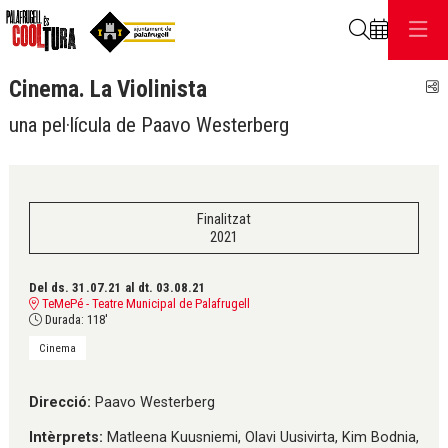
Cerca
Cinema. La Violinista
C
una pel·lícula de Paavo Westerberg
Finalitzat
2021
Del ds. 31.07.21
al dt. 03.08.21
TeMePé - Teatre Municipal de Palafrugell
Durada:
118'
Cinema
Direcció:
Paavo Westerberg
Intèrprets:
Matleena Kuusniemi, Olavi Uusivirta, Kim Bodnia,