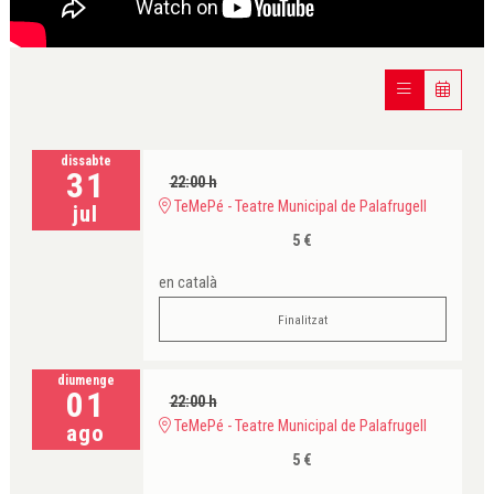
dissabte
31
22:00 h
TeMePé - Teatre Municipal de Palafrugell
jul
5 €
en català
Finalitzat
diumenge
01
22:00 h
TeMePé - Teatre Municipal de Palafrugell
ago
5 €