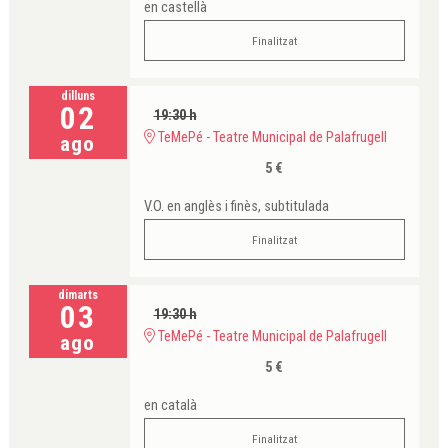
en castellà
Finalitzat
dilluns
02
19:30 h
TeMePé - Teatre Municipal de Palafrugell
ago
5 €
V.O. en anglès i finès, subtitulada
Finalitzat
dimarts
03
19:30 h
TeMePé - Teatre Municipal de Palafrugell
ago
5 €
en català
Finalitzat