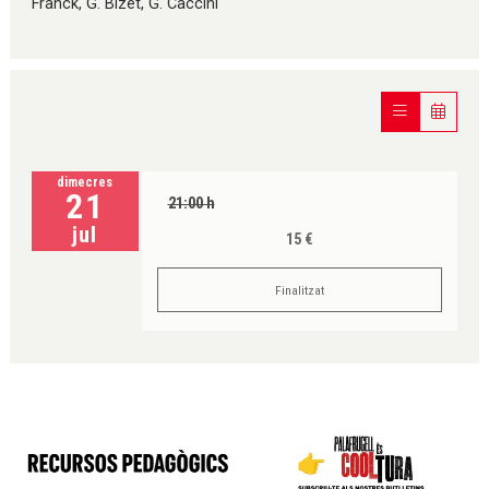
Franck, G. Bizet, G. Caccini
dimecres
21
21:00 h
jul
15 €
Finalitzat