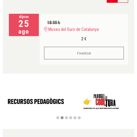
dijous
25
18:00 h
Museu del Suro de Catalunya
ago
2 €
Finalitzat
Diapositiva 2 de 6