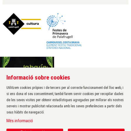
Informació sobre cookies
Àrea de cultura de l'Ajuntament de Palafrugell
Carrer Santa Margarida, 1
Utilitzem cookies pròpies i de tercers per al correcte funcionament del lloc web, i
17200 Palafrugell
si ens dona el seu consentiment, també farem servir cookies per recopilar dades
972 611 172 ·
cultura@palafrugell.cat
de les seves visites per obtenir estadístiques agregades per millorar els nostres
serveis i mostrar publicitat relacionada amb les seves preferències a partir dels
seus hàbits de navegació.
Sitemap
|
Avís Legal
|
Ús de Cookies
|
Contactar
|
Més informació
Protecció de dades
|
Accessibilitat