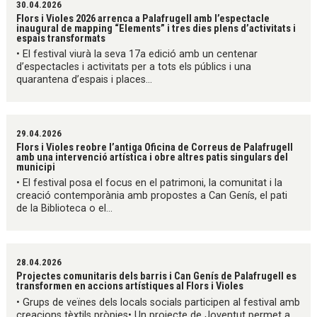
30.04.2026
Flors i Violes 2026 arrenca a Palafrugell amb l’espectacle
inaugural de mapping “Elements” i tres dies plens d’activitats i
espais transformats
• El festival viurà la seva 17a edició amb un centenar
d’espectacles i activitats per a tots els públics i una
quarantena d’espais i places...
29.04.2026
Flors i Violes reobre l’antiga Oficina de Correus de Palafrugell
amb una intervenció artística i obre altres patis singulars del
municipi
• El festival posa el focus en el patrimoni, la comunitat i la
creació contemporània amb propostes a Can Genís, el pati
de la Biblioteca o el...
28.04.2026
Projectes comunitaris dels barris i Can Genís de Palafrugell es
transformen en accions artístiques al Flors i Violes
• Grups de veïnes dels locals socials participen al festival amb
creacions tèxtils pròpies• Un projecte de Joventut permet a