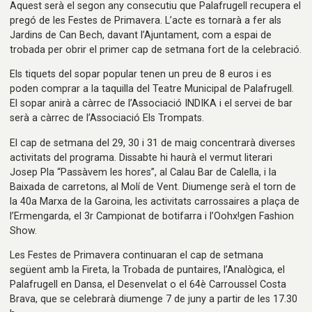
Aquest serà el segon any consecutiu que Palafrugell recupera el
pregó de les Festes de Primavera. L’acte es tornarà a fer als
Jardins de Can Bech, davant l’Ajuntament, com a espai de
trobada per obrir el primer cap de setmana fort de la celebració.
Els tiquets del sopar popular tenen un preu de 8 euros i es
poden comprar a la taquilla del Teatre Municipal de Palafrugell.
El sopar anirà a càrrec de l’Associació INDIKA i el servei de bar
serà a càrrec de l’Associació Els Trompats.
El cap de setmana del 29, 30 i 31 de maig concentrarà diverses
activitats del programa. Dissabte hi haurà el vermut literari
Josep Pla “Passàvem les hores”, al Calau Bar de Calella, i la
Baixada de carretons, al Molí de Vent. Diumenge serà el torn de
la 40a Marxa de la Garoina, les activitats carrossaires a plaça de
l’Ermengarda, el 3r Campionat de botifarra i l’Oohx!gen Fashion
Show.
Les Festes de Primavera continuaran el cap de setmana
següent amb la Fireta, la Trobada de puntaires, l’Analògica, el
Palafrugell en Dansa, el Desenvelat o el 64è Carroussel Costa
Brava, que se celebrarà diumenge 7 de juny a partir de les 17.30