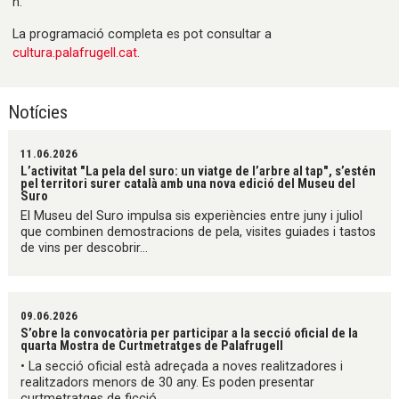
h.
La programació completa es pot consultar a
cultura.palafrugell.cat.
Notícies
11.06.2026
L’activitat "La pela del suro: un viatge de l’arbre al tap", s’estén
pel territori surer català amb una nova edició del Museu del
Suro
El Museu del Suro impulsa sis experiències entre juny i juliol
que combinen demostracions de pela, visites guiades i tastos
de vins per descobrir...
09.06.2026
S’obre la convocatòria per participar a la secció oficial de la
quarta Mostra de Curtmetratges de Palafrugell
• La secció oficial està adreçada a noves realitzadores i
realitzadors menors de 30 any. Es poden presentar
curtmetratges de ficció,...