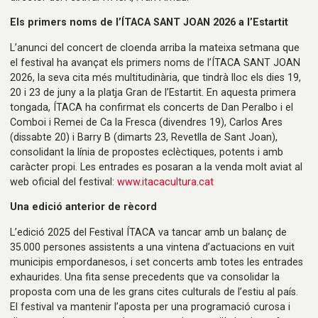
Els primers noms de l’ÍTACA SANT JOAN 2026 a l’Estartit
L’anunci del concert de cloenda arriba la mateixa setmana que
el festival ha avançat els primers noms de l’ÍTACA SANT JOAN
2026, la seva cita més multitudinària, que tindrà lloc els dies 19,
20 i 23 de juny a la platja Gran de l’Estartit. En aquesta primera
tongada, ÍTACA ha confirmat els concerts de Dan Peralbo i el
Comboi i Remei de Ca la Fresca (divendres 19), Carlos Ares
(dissabte 20) i Barry B (dimarts 23, Revetlla de Sant Joan),
consolidant la línia de propostes eclèctiques, potents i amb
caràcter propi. Les entrades es posaran a la venda molt aviat al
web oficial del festival:
www.itacacultura.cat
Una edició anterior de rècord
L’edició 2025 del Festival ÍTACA va tancar amb un balanç de
35.000 persones assistents a una vintena d’actuacions en vuit
municipis empordanesos, i set concerts amb totes les entrades
exhaurides. Una fita sense precedents que va consolidar la
proposta com una de les grans cites culturals de l’estiu al país.
El festival va mantenir l’aposta per una programació curosa i