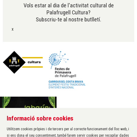
Vols estar al dia de l'activitat cultural de
Palafrugell Cultura?
Subscriu-te al nostre butlletí.
x
Informació sobre cookies
Àrea de cultura de l'Ajuntament de Palafrugell
Carrer Santa Margarida, 1
Utilitzem cookies pròpies i de tercers per al correcte funcionament del lloc web, i
17200 Palafrugell
si ens dona el seu consentiment, també farem servir cookies per recopilar dades