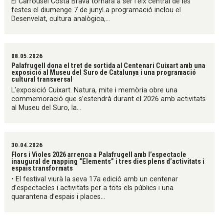
El Carrousel Costa Brava tornarà a ser l’eix central de les
festes el diumenge 7 de junyLa programació inclou el
Desenvelat, cultura analògica,...
08.05.2026
Palafrugell dona el tret de sortida al Centenari Cuixart amb una
exposició al Museu del Suro de Catalunya i una programació
cultural transversal
L’exposició Cuixart. Natura, mite i memòria obre una
commemoració que s’estendrà durant el 2026 amb activitats
al Museu del Suro, la...
30.04.2026
Flors i Violes 2026 arrenca a Palafrugell amb l’espectacle
inaugural de mapping “Elements” i tres dies plens d’activitats i
espais transformats
• El festival viurà la seva 17a edició amb un centenar
d’espectacles i activitats per a tots els públics i una
quarantena d’espais i places...