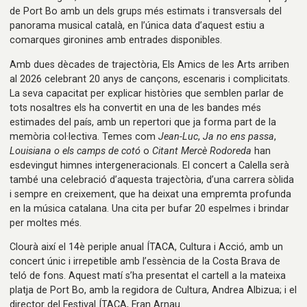
de Port Bo amb un dels grups més estimats i transversals del
panorama musical català, en l’única data d’aquest estiu a
comarques gironines amb entrades disponibles.
Amb dues dècades de trajectòria, Els Amics de les Arts arriben
al 2026 celebrant 20 anys de cançons, escenaris i complicitats.
La seva capacitat per explicar històries que semblen parlar de
tots nosaltres els ha convertit en una de les bandes més
estimades del país, amb un repertori que ja forma part de la
memòria col·lectiva. Temes com
Jean-Luc
,
Ja no ens passa
,
Louisiana o els camps de cotó
o
Citant Mercè Rodoreda
han
esdevingut himnes intergeneracionals. El concert a Calella serà
també una celebració d’aquesta trajectòria, d’una carrera sòlida
i sempre en creixement, que ha deixat una empremta profunda
en la música catalana. Una cita per bufar 20 espelmes i brindar
per moltes més.
Clourà així el 14è periple anual ÍTACA, Cultura i Acció, amb un
concert únic i irrepetible amb l’essència de la Costa Brava de
teló de fons. Aquest matí s’ha presentat el cartell a la mateixa
platja de Port Bo, amb la regidora de Cultura, Andrea Albizua; i el
director del Festival ÍTACA, Fran Arnau.