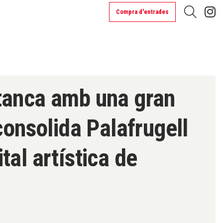
L
Compra d'entrades
Cerca
tanca amb una gran
 consolida Palafrugell
tal artística de