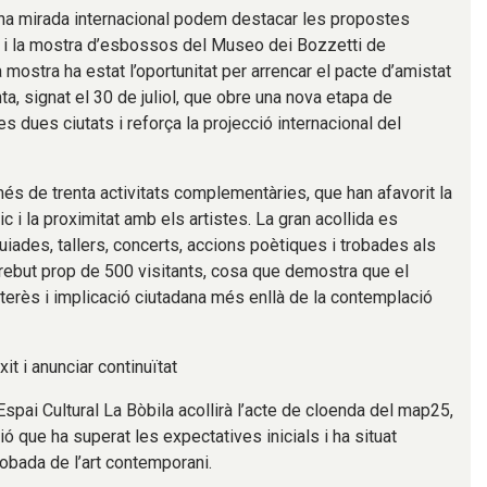
una mirada internacional podem destacar les propostes
 i la mostra d’esbossos del Museo dei Bozzetti de
 mostra ha estat l’oportunitat per arrencar el pacte d’amistat
nta, signat el 30 de juliol, que obre una nova etapa de
les dues ciutats i reforça la projecció internacional del
s de trenta activitats complementàries, que han afavorit la
ic i la proximitat amb els artistes. La gran acollida es
iades, tallers, concerts, accions poètiques i trobades als
rebut prop de 500 visitants, cosa que demostra que el
nterès i implicació ciutadana més enllà de la contemplació
it i anunciar continuïtat
’Espai Cultural La Bòbila acollirà l’acte de cloenda del map25,
ió que ha superat les expectatives inicials i ha situat
robada de l’art contemporani.