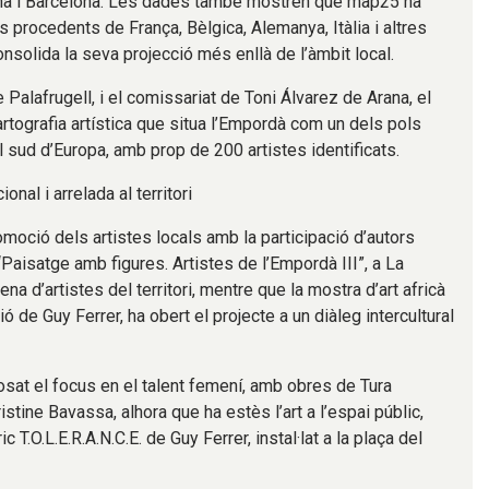
ona i Barcelona. Les dades també mostren que map25 ha
ls procedents de França, Bèlgica, Alemanya, Itàlia i altres
nsolida la seva projecció més enllà de l’àmbit local.
 Palafrugell, i el comissariat de Toni Álvarez de Arana, el
rtografia artística que situa l’Empordà com un dels pols
 sud d’Europa, amb prop de 200 artistes identificats.
onal i arrelada al territori
moció dels artistes locals amb la participació d’autors
“Paisatge amb figures. Artistes de l’Empordà III”, a La
ena d’artistes del territori, mentre que la mostra d’art africà
ó de Guy Ferrer, ha obert el projecte a un diàleg intercultural
sat el focus en el talent femení, amb obres de Tura
stine Bavassa, alhora que ha estès l’art a l’espai públic,
 T.O.L.E.R.A.N.C.E. de Guy Ferrer, instal·lat a la plaça del