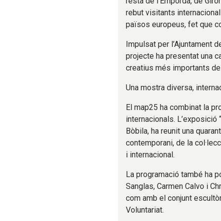
resta de l’Empordà, de Gir
rebut visitants internaciona
països europeus, fet que co
Impulsat per l’Ajuntament de
projecte ha presentat una ca
creatius més importants del
Una mostra diversa, internaci
El map25 ha combinat la pro
internacionals. L’exposició 
Bòbila, ha reunit una quarant
contemporani, de la col·lecci
i internacional.
La programació també ha po
Sanglas, Carmen Calvo i Chri
com amb el conjunt escultòric
Voluntariat.