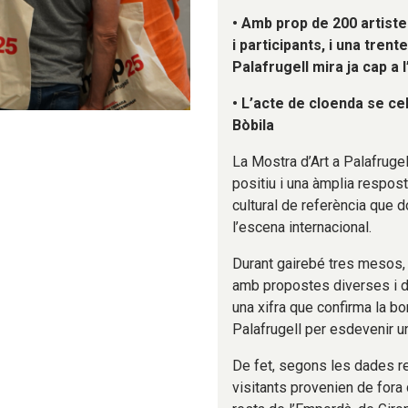
• Amb prop de 200 artiste
i participants, i una tren
Palafrugell mira ja cap a 
• L’acte de cloenda se cel
Bòbila
La Mostra d’Art a Palafruge
positiu i una àmplia respos
cultural de referència que d
l’escena internacional.
Durant gairebé tres mesos, 
amb propostes diverses i d’
una xifra que confirma la bo
Palafrugell per esdevenir un
De fet, segons les dades re
visitants provenien de fora