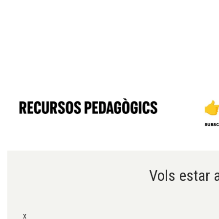
Diapositiva 1 de 6
Vols estar a
x