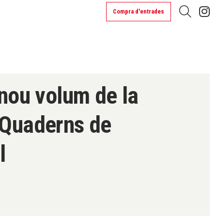
L
Compra d'entrades
Cerca
l nou volum de la
 Quaderns de
l