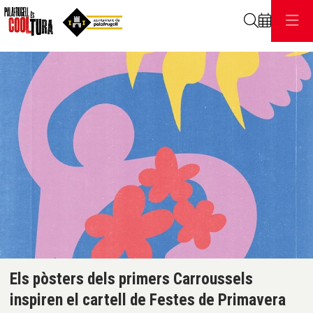
Cerca
C
Diapositiva 1 de 1
Els pòsters dels primers Carroussels
inspiren el cartell de Festes de Primavera