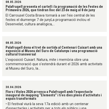
08.05.2026
Palafrugell presenta el cartell i la programació de les Festes de
Primavera 2026, que tindran lloc del 23 de maig al 8 de juny
El Carrousel Costa Brava tornarà a ser l’eix central de les
festes el diumenge 7 de junyLa programació inclou el
Desenvelat, cultura analògica,...
08.05.2026
Palafrugell dona el tret de sortida al Centenari Cuixart amb una
exposició al Museu del Suro de Catalunya i una programació
cultural transversal
L’exposició Cuixart. Natura, mite i memòria obre una
commemoració que s’estendrà durant el 2026 amb activitats
al Museu del Suro, la...
30.04.2026
Flors i Violes 2026 arrenca a Palafrugell amb l’espectacle
inaugural de mapping “Elements” i tres dies plens d’activitats i
espais transformats
• El festival viurà la seva 17a edició amb un centenar
d’espectacles i activitats per a tots els públics i una