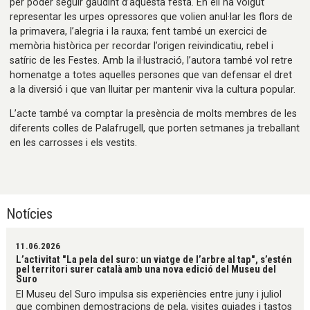
per poder seguir gaudint d’aquesta festa. En ell ha volgut
representar les urpes opressores que volien anul·lar les flors de
la primavera, l’alegria i la rauxa; fent també un exercici de
memòria històrica per recordar l’origen reivindicatiu, rebel i
satíric de les Festes. Amb la il·lustració, l’autora també vol retre
homenatge a totes aquelles persones que van defensar el dret
a la diversió i que van lluitar per mantenir viva la cultura popular.
L’acte també va comptar la presència de molts membres de les
diferents colles de Palafrugell, que porten setmanes ja treballant
en les carrosses i els vestits.
Notícies
11.06.2026
L’activitat "La pela del suro: un viatge de l’arbre al tap", s’estén
pel territori surer català amb una nova edició del Museu del
Suro
El Museu del Suro impulsa sis experiències entre juny i juliol
que combinen demostracions de pela, visites guiades i tastos