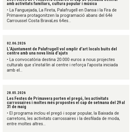
amb activitats familiars, cultura popular i música
• La Fanguejada, La Fireta, Palafrugell en Dansa i la Fira de
Primavera protagonitzen la programació abans del 64è
Carroussel Costa BravaLes 64es...
02.06.2026
L’Ajuntament de Palafrugell vol omplir d’art locals buits del
centre amb una nova línia d’ajuts
• La convocatòria destina 20.000 euros a nous projectes
culturals que s’instal·lin al centre i reforça l’aposta iniciada
amb el...
28.05.2026
Les Festes de Primavera porten el pregó, les activitats
carrossaires i moltes més propostes el cap de setmana del 29 al
31 de maig
• El programa inclou el pregó i sopar popular, la Baixada de
carretons, les activitats carrossaires i la desfilada de moda,
entre moltes altres...