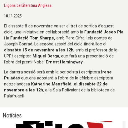
Lliçons de Literatura Anglesa
10.11.2025
El dissabte 8 de novembre va ser el tret de sortida d'aquest
cicle, una iniciativa en col·laboració amb la
Fundació Josep Pla
i la
Fundació Tom Sharpe,
amb Pere Gifra i els contes de
Joseph Conrad. La segona sessió del cicle tindrà lloc el
dissabte 15 de novembre a les 12h
, amb el professor de la
UPF i escriptor,
Miquel Berga
, que farà una presentació de
l'obra del premi Nobel
Ernest Hemingway
.
La darrera sessió serà amb la periodista i escriptora
Irene
Pujadas
que ens acostarà a l'obra de la cèlebre escriptora
neozelandesa
Katherine Mansfield, el dissabte 22 de
novembre a les 12h
, a la Sala Polivalent de la biblioteca de
Palafrugell.
Notícies