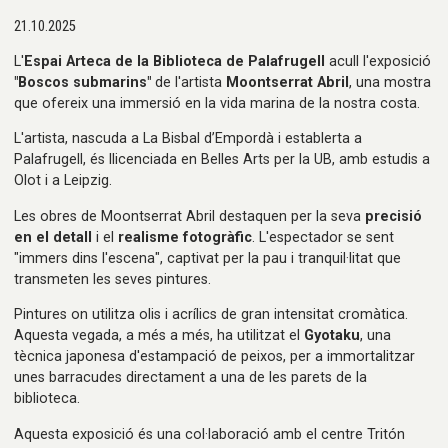
21.10.2025
L'
Espai Arteca de la Biblioteca de Palafrugell
acull l'exposició
"Boscos submarins"
de l'artista
Moontserrat Abril
, una mostra
que ofereix una immersió en la vida marina de la nostra costa.
L'artista, nascuda a La Bisbal d’Empordà i establerta a
Palafrugell, és llicenciada en Belles Arts per la UB, amb estudis a
Olot i a Leipzig.
Les obres de Moontserrat Abril destaquen per la seva
precisió
en el detall
i el
realisme fotogràfic
. L'espectador se sent
"immers dins l'escena", captivat per la pau i tranquil·litat que
transmeten les seves pintures.
Pintures on utilitza olis i acrílics de gran intensitat cromàtica.
Aquesta vegada, a més a més, ha utilitzat el
Gyotaku
, una
tècnica japonesa d'estampació de peixos, per a immortalitzar
unes barracudes directament a una de les parets de la
biblioteca.
Aquesta exposició és una col·laboració amb el centre Tritón