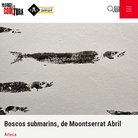
Cerca
C
Diapositiva 1 de 1
Boscos submarins, de Moontserrat Abril
Arteca