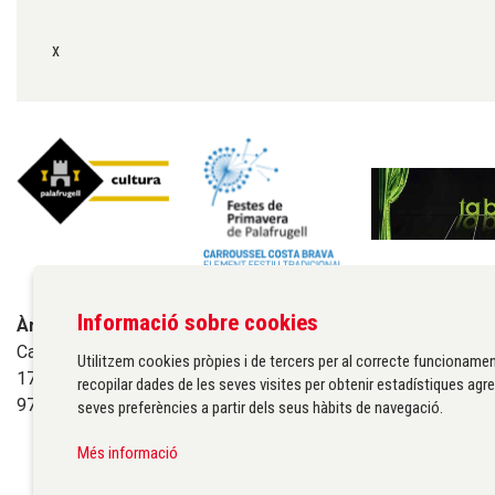
x
Informació sobre cookies
Àrea de cultura de l'Ajuntament de Palafrugell
Carrer Santa Margarida, 1
Utilitzem cookies pròpies i de tercers per al correcte funcionamen
17200 Palafrugell
recopilar dades de les seves visites per obtenir estadístiques agre
972 611 172 ·
cultura@palafrugell.cat
seves preferències a partir dels seus hàbits de navegació.
Més informació