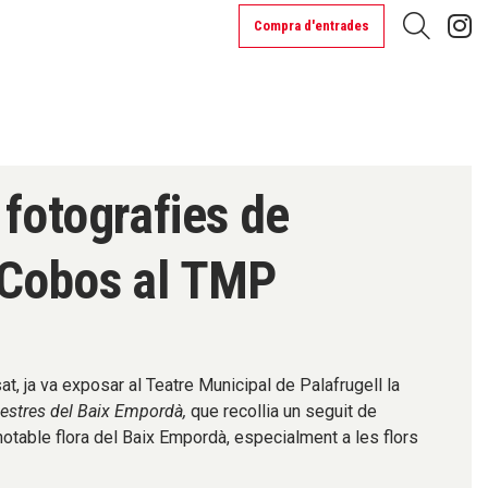
L
Compra d'entrades
Cerca
fotografies de
 Cobos al TMP
t, ja va exposar al Teatre Municipal de Palafrugell la
lvestres del Baix Empordà,
que recollia un seguit de
notable flora del Baix Empordà, especialment a les flors