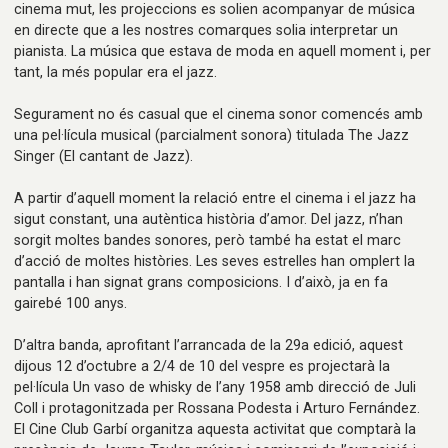
cinema mut, les projeccions es solien acompanyar de música
en directe que a les nostres comarques solia interpretar un
pianista. La música que estava de moda en aquell moment i, per
tant, la més popular era el jazz.
Segurament no és casual que el cinema sonor comencés amb
una pel·lícula musical (parcialment sonora) titulada The Jazz
Singer (El cantant de Jazz).
A partir d’aquell moment la relació entre el cinema i el jazz ha
sigut constant, una autèntica història d’amor. Del jazz, n’han
sorgit moltes bandes sonores, però també ha estat el marc
d’acció de moltes històries. Les seves estrelles han omplert la
pantalla i han signat grans composicions. I d’això, ja en fa
gairebé 100 anys.
D’altra banda, aprofitant l’arrancada de la 29a edició, aquest
dijous 12 d’octubre a 2/4 de 10 del vespre es projectarà la
pel·lícula Un vaso de whisky de l’any 1958 amb direcció de Juli
Coll i protagonitzada per Rossana Podesta i Arturo Fernández.
El Cine Club Garbí organitza aquesta activitat que comptarà la