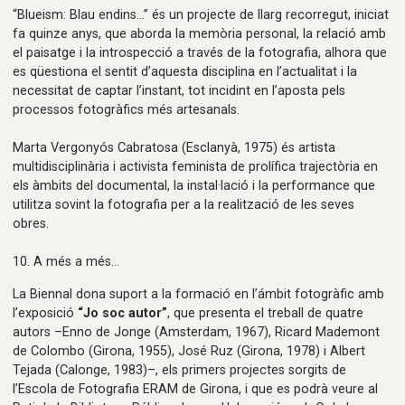
“Blueism: Blau endins…” és un projecte de llarg recorregut, iniciat
fa quinze anys, que aborda la memòria personal, la relació amb
el paisatge i la introspecció a través de la fotografia, alhora que
es qüestiona el sentit d’aquesta disciplina en l’actualitat i la
necessitat de captar l’instant, tot incidint en l’aposta pels
processos fotogràfics més artesanals.
Marta Vergonyós Cabratosa (Esclanyà, 1975) és artista
multidisciplinària i activista feminista de prolífica trajectòria en
els àmbits del documental, la instal·lació i la performance que
utilitza sovint la fotografia per a la realització de les seves
obres.
10. A més a més…
La Biennal dona suport a la formació en l’ámbit fotogràfic amb
l’exposició
“Jo soc autor”
, que presenta el treball de quatre
autors –Enno de Jonge (Amsterdam, 1967), Ricard Mademont
de Colombo (Girona, 1955), José Ruz (Girona, 1978) i Albert
Tejada (Calonge, 1983)–, els primers projectes sorgits de
l’Escola de Fotografia ERAM de Girona, i que es podrà veure al