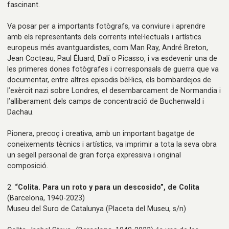
fascinant.
Va posar per a importants fotògrafs, va conviure i aprendre
amb els representants dels corrents intel·lectuals i artístics
europeus més avantguardistes, com Man Ray, André Breton,
Jean Cocteau, Paul Éluard, Dalí o Picasso, i va esdevenir una de
les primeres dones fotògrafes i corresponsals de guerra que va
documentar, entre altres episodis bèl·lics, els bombardejos de
l’exèrcit nazi sobre Londres, el desembarcament de Normandia i
l’alliberament dels camps de concentració de Buchenwald i
Dachau.
Pionera, precoç i creativa, amb un important bagatge de
coneixements tècnics i artístics, va imprimir a tota la seva obra
un segell personal de gran força expressiva i original
composició.
2.
“Colita. Para un roto y para un descosido”, de Colita
(Barcelona, 1940-2023)
Museu del Suro de Catalunya
(Placeta del Museu, s/n)