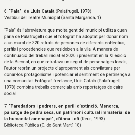
6.
“Pala”, de Lluís Català
(Palafrugell, 1978)
Vestíbul del Teatre Municipal
(Santa Margarida, 1)
“Pala” és l’abreviatura que molta gent del municipi utilitza quan
parla de Palafrugell i que el fotògraf ha adoptat per donar nom
a un mural de 320 retrats de persones de diferents col·lectius,
perfils i procedències que resideixen a la vila. A manera de
continuació del treball iniciat el 2020 i presentat en la XI edició
de la Biennal, en què retratava un seguit de personatges locals,
l’autor reprèn un projecte d’apropament als convilatans per
donar-los protagonisme i potenciar el sentiment de pertinença a
una comunitat. Fotògraf freelance, Lluís Català (Palafrugell,
1978) combina treballs comercials amb reportatges de caire
social.
7.
“Paredadors i pedrers, en perill d’extinció. Menorca,
paisatge de pedra seca, un patrimoni cultural immaterial de
la humanitat amenaçat”, d’Anna Lofi
(Reus, 1993)
Biblioteca Pública
(C. de Sant Martí, 18)