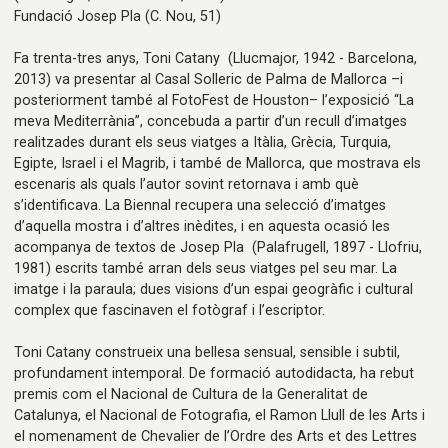
Fundació Josep Pla
(C. Nou, 51)
Fa trenta-tres anys, Toni Catany (Llucmajor, 1942 - Barcelona,
2013) va presentar al Casal Solleric de Palma de Mallorca –i
posteriorment també al FotoFest de Houston– l’exposició “La
meva Mediterrània”, concebuda a partir d’un recull d’imatges
realitzades durant els seus viatges a Itàlia, Grècia, Turquia,
Egipte, Israel i el Magrib, i també de Mallorca, que mostrava els
escenaris als quals l’autor sovint retornava i amb què
s’identificava. La Biennal recupera una selecció d’imatges
d’aquella mostra i d’altres inèdites, i en aquesta ocasió les
acompanya de textos de Josep Pla (Palafrugell, 1897 - Llofriu,
1981) escrits també arran dels seus viatges pel seu mar. La
imatge i la paraula; dues visions d’un espai geogràfic i cultural
complex que fascinaven el fotògraf i l’escriptor.
Toni Catany construeix una bellesa sensual, sensible i subtil,
profundament intemporal. De formació autodidacta, ha rebut
premis com el Nacional de Cultura de la Generalitat de
Catalunya, el Nacional de Fotografia, el Ramon Llull de les Arts i
el nomenament de Chevalier de l’Ordre des Arts et des Lettres