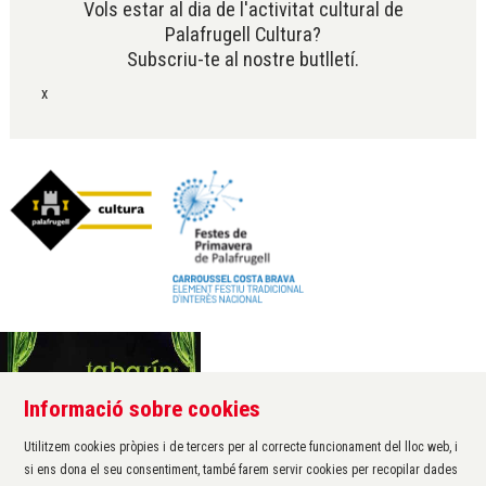
Vols estar al dia de l'activitat cultural de
Palafrugell Cultura?
Subscriu-te al nostre butlletí.
x
Informació sobre cookies
Àrea de cultura de l'Ajuntament de Palafrugell
Carrer Santa Margarida, 1
Utilitzem cookies pròpies i de tercers per al correcte funcionament del lloc web, i
17200 Palafrugell
si ens dona el seu consentiment, també farem servir cookies per recopilar dades
972 611 172 ·
cultura@palafrugell.cat