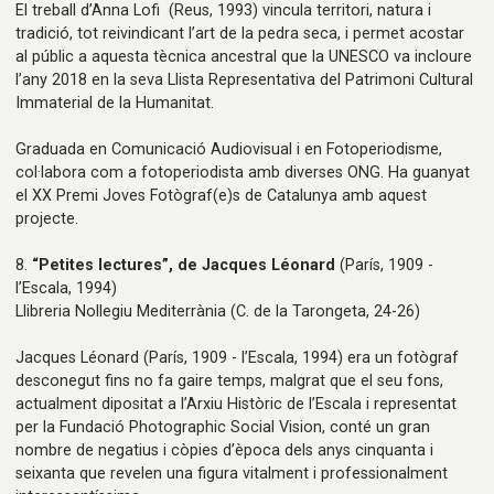
El treball d’Anna Lofi (Reus, 1993) vincula territori, natura i
tradició, tot reivindicant l’art de la pedra seca, i permet acostar
al públic a aquesta tècnica ancestral que la UNESCO va incloure
l’any 2018 en la seva Llista Representativa del Patrimoni Cultural
Immaterial de la Humanitat.
Graduada en Comunicació Audiovisual i en Fotoperiodisme,
col·labora com a fotoperiodista amb diverses ONG. Ha guanyat
el XX Premi Joves Fotògraf(e)s de Catalunya amb aquest
projecte.
8.
“Petites lectures”, de Jacques Léonard
(París, 1909 -
l’Escala, 1994)
Llibreria Nollegiu Mediterrània
(C. de la Tarongeta, 24-26)
Jacques Léonard (París, 1909 - l’Escala, 1994) era un fotògraf
desconegut fins no fa gaire temps, malgrat que el seu fons,
actualment dipositat a l’Arxiu Històric de l’Escala i representat
per la Fundació Photographic Social Vision, conté un gran
nombre de negatius i còpies d’època dels anys cinquanta i
seixanta que revelen una figura vitalment i professionalment