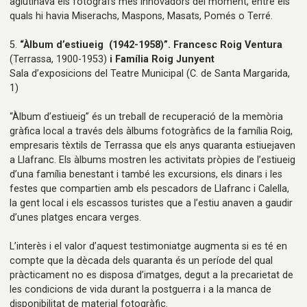
aglutinava els fotògrafs més innovadors del moment, entre els
quals hi havia Miserachs, Maspons, Masats, Pomés o Terré.
5.
“Àlbum d’estiueig (1942-1958)”. Francesc Roig Ventura
(Terrassa, 1900-1953)
i Família Roig Junyent
Sala d’exposicions del Teatre Municipal
(C. de Santa Margarida,
1)
“Àlbum d’estiueig” és un treball de recuperació de la memòria
gràfica local a través dels àlbums fotogràfics de la família Roig,
empresaris tèxtils de Terrassa que els anys quaranta estiuejaven
a Llafranc. Els àlbums mostren les activitats pròpies de l’estiueig
d’una família benestant i també les excursions, els dinars i les
festes que compartien amb els pescadors de Llafranc i Calella,
la gent local i els escassos turistes que a l’estiu anaven a gaudir
d’unes platges encara verges.
L’interès i el valor d’aquest testimoniatge augmenta si es té en
compte que la dècada dels quaranta és un període del qual
pràcticament no es disposa d’imatges, degut a la precarietat de
les condicions de vida durant la postguerra i a la manca de
disponibilitat de material fotogràfic.