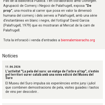
Pati de la Biblioteca
Pública. I en col·laboració amb Oohx!gen.
Agrupació de Comerç i Negoci de Palafrugell, exposa
“De
prop”
, una mostra al carrer que posa en valor la dimensió
humana del comerç i dels serveis a Palafrugell, amb una sèrie
d’instantànies en blanc i negre, del fotògraf David Garcia
(Palafrugell, 1979) que es mostraran al
Mercat de la carn de
Palafrugell
.
Tota la inforació i venda d'entrades a
biennalxmiserachs.org
Notícies
11.06.2026
L’activitat "La pela del suro: un viatge de l’arbre al tap", s’estén
pel territori surer català amb una nova edició del Museu del
Suro
El Museu del Suro impulsa sis experiències entre juny i juliol
que combinen demostracions de pela, visites guiades i tastos
de vins per descobrir...