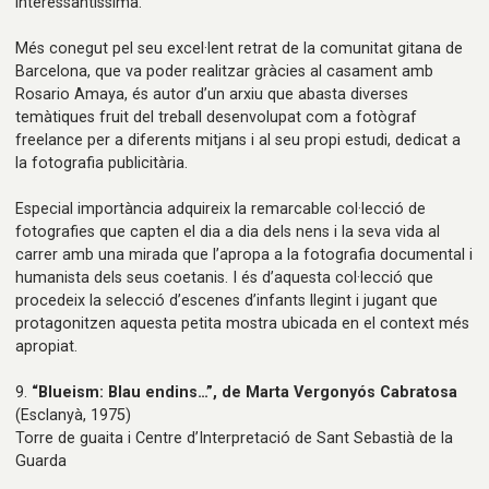
interessantíssima.
Més conegut pel seu excel·lent retrat de la comunitat gitana de
Barcelona, que va poder realitzar gràcies al casament amb
Rosario Amaya, és autor d’un arxiu que abasta diverses
temàtiques fruit del treball desenvolupat com a fotògraf
freelance per a diferents mitjans i al seu propi estudi, dedicat a
la fotografia publicitària.
Especial importància adquireix la remarcable col·lecció de
fotografies que capten el dia a dia dels nens i la seva vida al
carrer amb una mirada que l’apropa a la fotografia documental i
humanista dels seus coetanis. I és d’aquesta col·lecció que
procedeix la selecció d’escenes d’infants llegint i jugant que
protagonitzen aquesta petita mostra ubicada en el context més
apropiat.
9.
“Blueism: Blau endins…”, de Marta Vergonyós Cabratosa
(Esclanyà, 1975)
Torre de guaita i Centre d’Interpretació de Sant Sebastià de la
Guarda