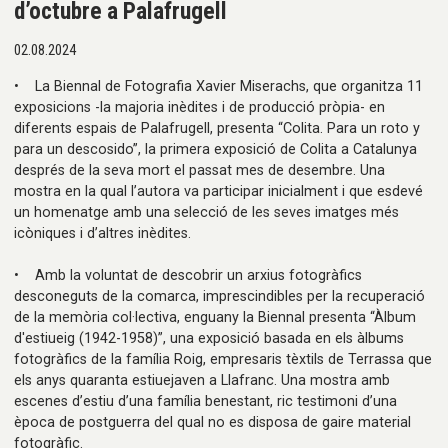
d’octubre a Palafrugell
02.08.2024
• La Biennal de Fotografia Xavier Miserachs, que organitza 11
exposicions -la majoria inèdites i de producció pròpia- en
diferents espais de Palafrugell, presenta “Colita. Para un roto y
para un descosido”, la primera exposició de Colita a Catalunya
després de la seva mort el passat mes de desembre. Una
mostra en la qual l’autora va participar inicialment i que esdevé
un homenatge amb una selecció de les seves imatges més
icòniques i d’altres inèdites.
• Amb la voluntat de descobrir un arxius fotogràfics
desconeguts de la comarca, imprescindibles per la recuperació
de la memòria col·lectiva, enguany la Biennal presenta “Àlbum
d'estiueig (1942-1958)”, una exposició basada en els àlbums
fotogràfics de la família Roig, empresaris tèxtils de Terrassa que
els anys quaranta estiuejaven a Llafranc. Una mostra amb
escenes d’estiu d’una família benestant, ric testimoni d’una
època de postguerra del qual no es disposa de gaire material
fotogràfic.