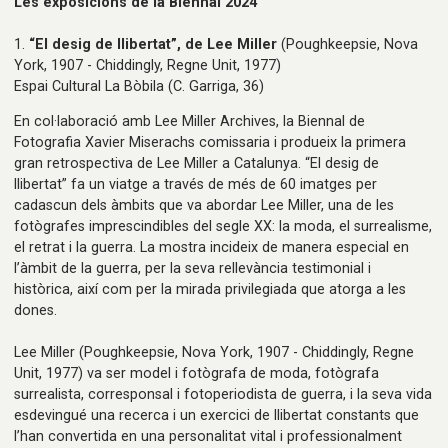
Les exposicions de la Biennal 2024
1.
“El desig de llibertat”, de Lee Miller
(Poughkeepsie, Nova
York, 1907 - Chiddingly, Regne Unit, 1977)
Espai Cultural La Bòbila
(C. Garriga, 36)
En col·laboració amb Lee Miller Archives, la Biennal de
Fotografia Xavier Miserachs comissaria i produeix la primera
gran retrospectiva de Lee Miller a Catalunya. “El desig de
llibertat” fa un viatge a través de més de 60 imatges per
cadascun dels àmbits que va abordar Lee Miller, una de les
fotògrafes imprescindibles del segle XX: la moda, el surrealisme,
el retrat i la guerra. La mostra incideix de manera especial en
l’àmbit de la guerra, per la seva rellevància testimonial i
històrica, així com per la mirada privilegiada que atorga a les
dones.
Lee Miller (Poughkeepsie, Nova York, 1907 - Chiddingly, Regne
Unit, 1977) va ser model i fotògrafa de moda, fotògrafa
surrealista, corresponsal i fotoperiodista de guerra, i la seva vida
esdevingué una recerca i un exercici de llibertat constants que
l’han convertida en una personalitat vital i professionalment