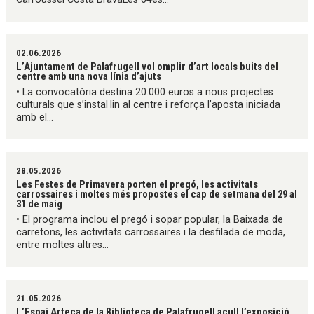
02.06.2026
L’Ajuntament de Palafrugell vol omplir d’art locals buits del
centre amb una nova línia d’ajuts
• La convocatòria destina 20.000 euros a nous projectes
culturals que s’instal·lin al centre i reforça l’aposta iniciada
amb el...
28.05.2026
Les Festes de Primavera porten el pregó, les activitats
carrossaires i moltes més propostes el cap de setmana del 29 al
31 de maig
• El programa inclou el pregó i sopar popular, la Baixada de
carretons, les activitats carrossaires i la desfilada de moda,
entre moltes altres...
21.05.2026
L’Espai Arteca de la Biblioteca de Palafrugell acull l’exposició