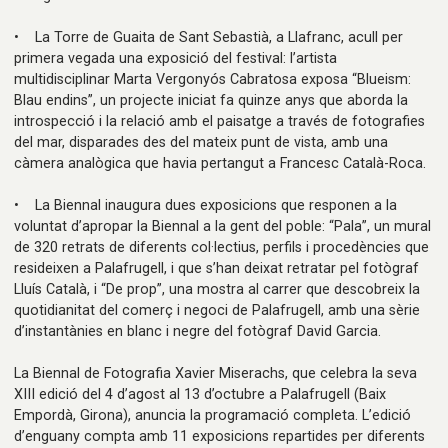
• La Torre de Guaita de Sant Sebastià, a Llafranc, acull per
primera vegada una exposició del festival: l’artista
multidisciplinar Marta Vergonyós Cabratosa exposa “Blueism:
Blau endins”, un projecte iniciat fa quinze anys que aborda la
introspecció i la relació amb el paisatge a través de fotografies
del mar, disparades des del mateix punt de vista, amb una
càmera analògica que havia pertangut a Francesc Català-Roca.
• La Biennal inaugura dues exposicions que responen a la
voluntat d’apropar la Biennal a la gent del poble: “Pala”, un mural
de 320 retrats de diferents col·lectius, perfils i procedències que
resideixen a Palafrugell, i que s’han deixat retratar pel fotògraf
Lluís Català, i “De prop”, una mostra al carrer que descobreix la
quotidianitat del comerç i negoci de Palafrugell, amb una sèrie
d’instantànies en blanc i negre del fotògraf David Garcia.
La Biennal de Fotografia Xavier Miserachs, que celebra la seva
XIII edició del 4 d’agost al 13 d’octubre a Palafrugell (Baix
Empordà, Girona), anuncia la programació completa. L’edició
d’enguany compta amb 11 exposicions repartides per diferents