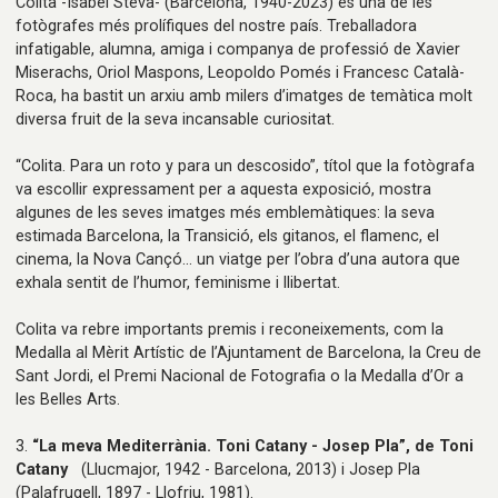
Colita -Isabel Steva- (Barcelona, 1940-2023) és una de les
fotògrafes més prolífiques del nostre país. Treballadora
infatigable, alumna, amiga i companya de professió de Xavier
Miserachs, Oriol Maspons, Leopoldo Pomés i Francesc Català-
Roca, ha bastit un arxiu amb milers d’imatges de temàtica molt
diversa fruit de la seva incansable curiositat.
“Colita. Para un roto y para un descosido”, títol que la fotògrafa
va escollir expressament per a aquesta exposició, mostra
algunes de les seves imatges més emblemàtiques: la seva
estimada Barcelona, la Transició, els gitanos, el flamenc, el
cinema, la Nova Cançó... un viatge per l’obra d’una autora que
exhala sentit de l’humor, feminisme i llibertat.
Colita va rebre importants premis i reconeixements, com la
Medalla al Mèrit Artístic de l’Ajuntament de Barcelona, la Creu de
Sant Jordi, el Premi Nacional de Fotografia o la Medalla d’Or a
les Belles Arts.
3.
“La meva Mediterrània. Toni Catany - Josep Pla”, de Toni
Catany
(Llucmajor, 1942 - Barcelona, 2013) i Josep Pla
(Palafrugell, 1897 - Llofriu, 1981).