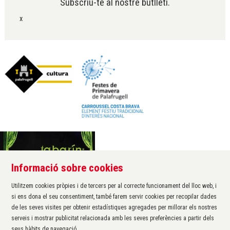
Subscriu-te al nostre butlletí.
x
Informació sobre cookies
Àrea de cultura de l'Ajuntament de Palafrugell
Carrer Santa Margarida, 1
Utilitzem cookies pròpies i de tercers per al correcte funcionament del lloc web, i
17200 Palafrugell
si ens dona el seu consentiment, també farem servir cookies per recopilar dades
972 611 172 ·
cultura@palafrugell.cat
de les seves visites per obtenir estadístiques agregades per millorar els nostres
serveis i mostrar publicitat relacionada amb les seves preferències a partir dels
seus hàbits de navegació.