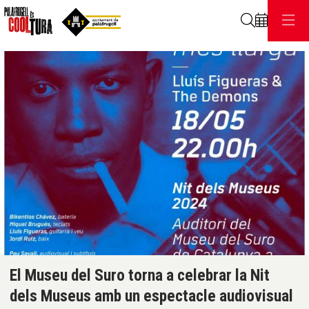
Cerca
C
Diapositiva 1 de 1
El Museu del Suro torna a celebrar la Nit
dels Museus amb un espectacle audiovisual