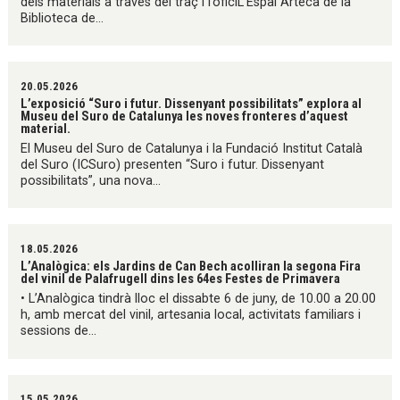
dels materials a través del traç i l’oficiL’Espai Arteca de la
Biblioteca de...
20.05.2026
L’exposició “Suro i futur. Dissenyant possibilitats” explora al
Museu del Suro de Catalunya les noves fronteres d’aquest
material.
El Museu del Suro de Catalunya i la Fundació Institut Català
del Suro (ICSuro) presenten “Suro i futur. Dissenyant
possibilitats”, una nova...
18.05.2026
L’Analògica: els Jardins de Can Bech acolliran la segona Fira
del vinil de Palafrugell dins les 64es Festes de Primavera
• L’Analògica tindrà lloc el dissabte 6 de juny, de 10.00 a 20.00
h, amb mercat del vinil, artesania local, activitats familiars i
sessions de...
15.05.2026