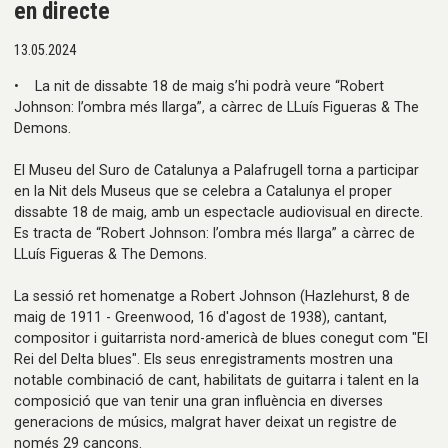
en directe
13.05.2024
• La nit de dissabte 18 de maig s’hi podrà veure “Robert
Johnson: l’ombra més llarga”, a càrrec de LLuís Figueras & The
Demons.
El Museu del Suro de Catalunya a Palafrugell torna a participar
en la Nit dels Museus que se celebra a Catalunya el proper
dissabte 18 de maig, amb un espectacle audiovisual en directe.
Es tracta de “Robert Johnson: l’ombra més llarga” a càrrec de
LLuís Figueras & The Demons.
La sessió ret homenatge a Robert Johnson (Hazlehurst, 8 de
maig de 1911 - Greenwood, 16 d'agost de 1938), cantant,
compositor i guitarrista nord-americà de blues conegut com "El
Rei del Delta blues". Els seus enregistraments mostren una
notable combinació de cant, habilitats de guitarra i talent en la
composició que van tenir una gran influència en diverses
generacions de músics, malgrat haver deixat un registre de
només 29 cançons.