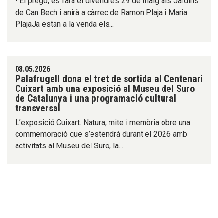
• El pregó, es farà el divendres 29 de maig als Jardins
de Can Bech i anirà a càrrec de Ramon Plaja i Maria
PlajaJa estan a la venda els...
08.05.2026
Palafrugell dona el tret de sortida al Centenari
Cuixart amb una exposició al Museu del Suro
de Catalunya i una programació cultural
transversal
L’exposició Cuixart. Natura, mite i memòria obre una
commemoració que s’estendrà durant el 2026 amb
activitats al Museu del Suro, la...