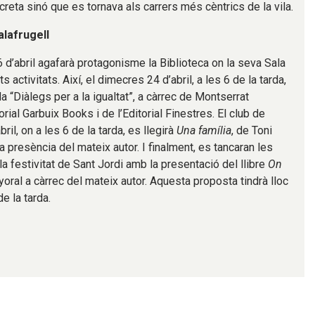
reta sinó que es tornava als carrers més cèntrics de la vila.
alafrugell
26 d’abril agafarà protagonisme la Biblioteca on la seva Sala
s activitats. Així, el dimecres 24 d’abril, a les 6 de la tarda,
a “Diàlegs per a la igualtat”, a càrrec de Montserrat
orial Garbuix Books i de l’Editorial Finestres. El club de
abril, on a les 6 de la tarda, es llegirà
Una família
, de Toni
 presència del mateix autor. I finalment, es tancaran les
a festivitat de Sant Jordi amb la presentació del llibre
On
yoral a càrrec del mateix autor. Aquesta proposta tindrà lloc
e la tarda.