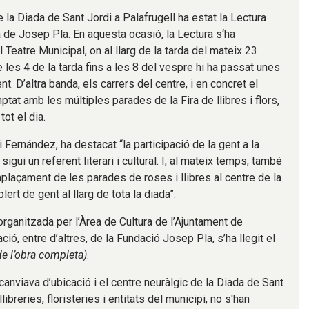
e la Diada de Sant Jordi a Palafrugell ha estat la Lectura
ia de Josep Pla. En aquesta ocasió, la Lectura s‘ha
 Teatre Municipal, on al llarg de la tarda del mateix 23
 les 4 de la tarda fins a les 8 del vespre hi ha passat unes
 D’altra banda, els carrers del centre, i en concret el
ptat amb les múltiples parades de la Fira de llibres i flors,
ot el dia.
i Fernández, ha destacat “la participació de la gent a la
sigui un referent literari i cultural. I, al mateix temps, també
mplaçament de les parades de roses i llibres al centre de la
lert de gent al llarg de tota la diada”.
organitzada per l’Àrea de Cultura de l’Ajuntament de
ció, entre d’altres, de la Fundació Josep Pla, s’ha llegit el
e l’obra completa)
.
anviava d’ubicació i el centre neuràlgic de la Diada de Sant
llibreries, floristeries i entitats del municipi, no s'han