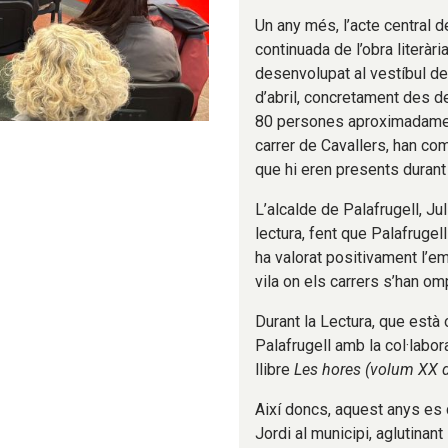
Un any més, l’acte central d
continuada de l’obra literàr
desenvolupat al vestíbul del
d’abril, concretament des de
80 persones aproximadament.
carrer de Cavallers, han com
que hi eren presents durant t
L’alcalde de Palafrugell, Jul
lectura, fent que Palafrugell 
ha valorat positivament l’e
vila on els carrers s’han omp
Durant la Lectura, que està 
Palafrugell amb la col·labora
llibre
Les hores (volum XX d
Així doncs, aquest anys es c
Jordi al municipi, aglutinant 