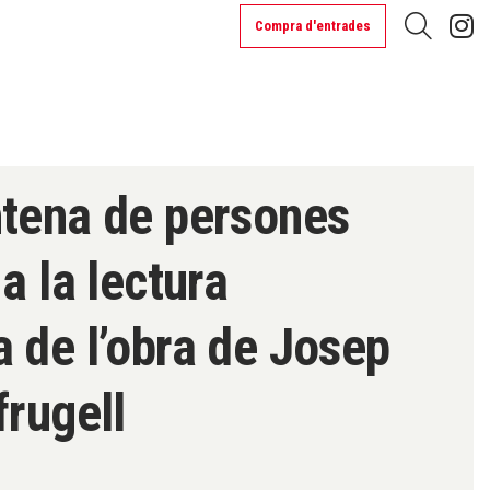
L
Compra d'entrades
Cerca
ntena de persones
a la lectura
 de l’obra de Josep
frugell