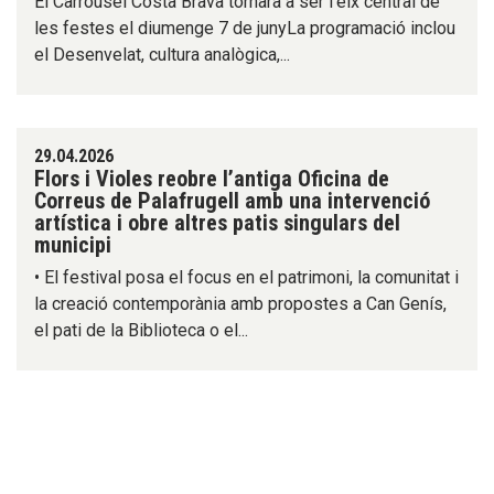
El Carrousel Costa Brava tornarà a ser l’eix central de
les festes el diumenge 7 de junyLa programació inclou
el Desenvelat, cultura analògica,...
29.04.2026
Flors i Violes reobre l’antiga Oficina de
Correus de Palafrugell amb una intervenció
artística i obre altres patis singulars del
municipi
• El festival posa el focus en el patrimoni, la comunitat i
la creació contemporània amb propostes a Can Genís,
el pati de la Biblioteca o el...