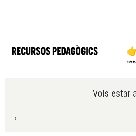
Diapositiva 1 de 6
Vols estar a
x