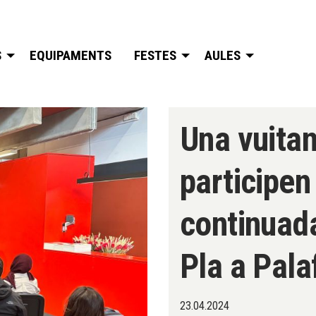
S
EQUIPAMENTS
FESTES
AULES
Una vuita
participen 
continuada
Pla a Pala
23.04.2024