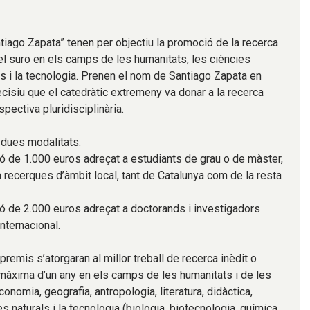
ntiago Zapata” tenen per objectiu la promoció de la recerca
del suro en els camps de les humanitats, les ciències
ls i la tecnologia. Prenen el nom de Santiago Zapata en
cisiu que el catedràtic extremeny va donar a la recerca
pectiva pluridisciplinària.
dues modalitats:
 de 1.000 euros adreçat a estudiants de grau o de màster,
a recerques d’àmbit local, tant de Catalunya com de la resta
 de 2.000 euros adreçat a doctorands i investigadors
internacional.
premis s’atorgaran al millor treball de recerca inèdit o
 màxima d’un any en els camps de les humanitats i de les
conomia, geografia, antropologia, literatura, didàctica,
ies naturals i la tecnologia (biologia, biotecnologia, química,