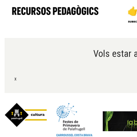
Diapositiva 1 de 6
Vols estar a
x