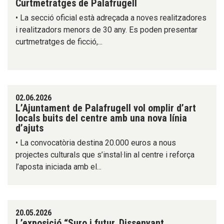
Curtmetratges de Palafrugell
• La secció oficial està adreçada a noves realitzadores
i realitzadors menors de 30 any. Es poden presentar
curtmetratges de ficció,...
02.06.2026
L’Ajuntament de Palafrugell vol omplir d’art
locals buits del centre amb una nova línia
d’ajuts
• La convocatòria destina 20.000 euros a nous
projectes culturals que s’instal·lin al centre i reforça
l’aposta iniciada amb el...
20.05.2026
L’exposició “Suro i futur. Dissenyant