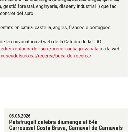
 gestió forestal, enginyeria, disseny industrial...) que faci
 concret del suro.
entats en català, castellà, anglès, francès o portuguès.
e la convocatòria al web de la Càtedra de la UdG
tedres/estudis-del-suro/premi-santiago-zapata
o a la web
/museudelsuro.cat/recerca/beca-de-recerca/
05.06.2026
Palafrugell celebra diumenge el 64è
Carroussel Costa Brava, Carnaval de Carnavals