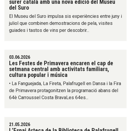
surer català amb una nova edició del Museu
del Suro
El Museu del Suro impulsa sis experiències entre juny i
juliol que combinen demostracions de pela, visites
guiades i tastos de vins per descobrir...
03.06.2026
Les Festes de Primavera encaren el cap de
setmana central amb activitats familiars,
cultura popular i música
• La Fanguejada, La Fireta, Palafrugell en Dansa i la Fira
de Primavera protagonitzen la programació abans del
64è Carroussel Costa BravaLes 64es...
21.05.2026
L’Espai Arteca de la Biblioteca de Palafrugell