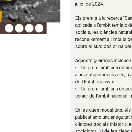
juliol de 2024.
Els premis a la recerca “Sa
aplicada a l’àmbit temàtic 
socials, les ciències natura
reconeixement a l’impuls de
sobre el suro des d’una pers
Aquests guardons inclouen 
• Un premi amb una dotació
a investigadors novells, o 
de l’Estat espanyol.
• Un premi amb una dotació
sènior de l’àmbit nacional i 
En les dues modalitats, els 
publicat amb una antiguitat
ciències socials (història, e
sociologia...) i de les ciènc