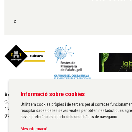
x
Informació sobre cookies
Àrea de cultura de l'Ajuntament de Palafrugell
Carrer Santa Margarida, 1
Utilitzem cookies pròpies i de tercers per al correcte funcionamen
17200 Palafrugell
recopilar dades de les seves visites per obtenir estadístiques agre
972 611 172 ·
cultura@palafrugell.cat
seves preferències a partir dels seus hàbits de navegació.
Més informació