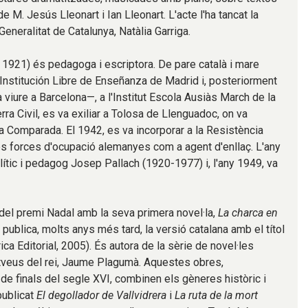
 de M. Jesús Lleonart i Ian Lleonart. L'acte l'ha tancat la
Generalitat de Catalunya, Natàlia Garriga.
1921) és pedagoga i escriptora. De pare català i mare
a Institución Libre de Enseñanza de Madrid i, posteriorment
 viure a Barcelona—, a l'Institut Escola Ausiàs March de la
erra Civil, es va exiliar a Tolosa de Llenguadoc, on va
ura Comparada. El 1942, es va incorporar a la Resistència
 les forces d'ocupació alemanyes com a agent d'enllaç. L'any
ític i pedagog Josep Pallach (1920-1977) i, l'any 1949, va
 del premi Nadal amb la seva primera novel·la,
La charca en
n publica, molts anys més tard, la versió catalana amb el títol
ica Editorial, 2005). És autora de la sèrie de novel·les
tveus del rei, Jaume Plagumà. Aquestes obres,
de finals del segle XVI, combinen els gèneres històric i
publicat
El degollador de Vallvidrera
i
La ruta de la mort