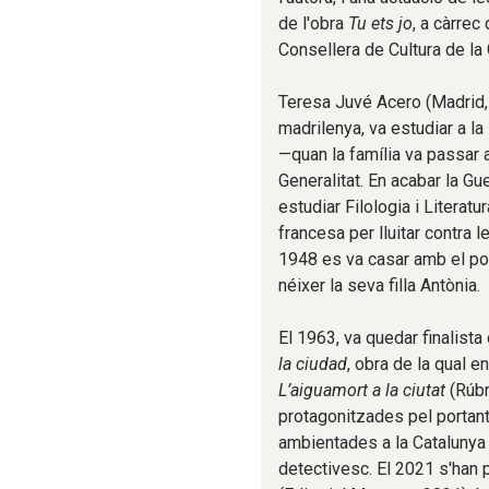
de l'obra
Tu ets jo
, a càrrec
Consellera de Cultura de la 
Teresa Juvé Acero (Madrid, 
madrilenya, va estudiar a l
—quan la família va passar a
Generalitat. En acabar la Gu
estudiar Filologia i Literat
francesa per lluitar contra
1948 es va casar amb el pol
néixer la seva filla Antònia.
El 1963, va quedar finalista
la ciudad
, obra de la qual e
L’aiguamort a la ciutat
(Rúbr
protagonitzades pel portan
ambientades a la Catalunya 
detectivesc. El 2021 s'han 