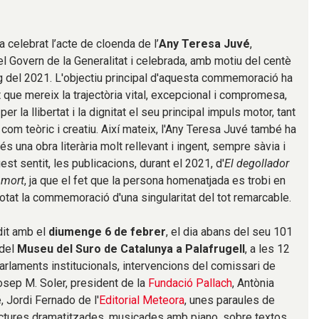
 celebrat l’acte de cloenda de l’
Any Teresa Juvé
,
Govern de la Generalitat i celebrada, amb motiu del centè
larg del 2021. L'objectiu principal d'aquesta commemoració ha
at que mereix la trajectòria vital, excepcional i compromesa,
 per la llibertat i la dignitat el seu principal impuls motor, tant
l com teòric i creatiu. Així mateix, l'Any Teresa Juvé també ha
és una obra literària molt rellevant i ingent, sempre sàvia i
est sentit, les publicacions, durant el 2021, d'
El degollador
 mort
, ja que el fet que la persona homenatjada es trobi en
 dotat la commemoració d'una singularitat del tot remarcable.
dit amb el
diumenge 6 de febrer
, el dia abans del seu 101
 del
Museu del Suro de Catalunya a Palafrugell
, a les 12
 parlaments institucionals, intervencions del comissari de
Josep M. Soler, president de la
Fundació Pallach
, Antònia
, Jordi Fernado de l'
Editorial Meteora
, unes paraules de
 lectures dramatitzades, musicades amb piano, sobre textos