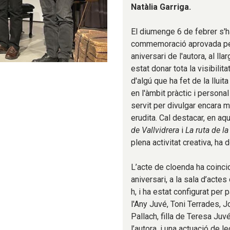
Natàlia Garriga.
El diumenge 6 de febrer s'ha
commemoració aprovada pel 
aniversari de l'autora, al l
estat donar tota la visibilit
d'algú que ha fet de la lluita
en l'àmbit pràctic i persona
servit per divulgar encara m
erudita. Cal destacar, en aqu
de Vallvidrera
i
La ruta de la
plena activitat creativa, ha
L’acte de cloenda ha coinci
aniversari, a la sala d’actes
h, i ha estat configurat per
l'Any Juvé, Toni Terrades, 
Pallach, filla de Teresa Juvé
l’autora, i una actuació de