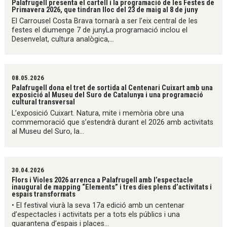
Palafrugell presenta el cartell i la programació de les Festes de
Primavera 2026, que tindran lloc del 23 de maig al 8 de juny
El Carrousel Costa Brava tornarà a ser l’eix central de les
festes el diumenge 7 de junyLa programació inclou el
Desenvelat, cultura analògica,...
08.05.2026
Palafrugell dona el tret de sortida al Centenari Cuixart amb una
exposició al Museu del Suro de Catalunya i una programació
cultural transversal
L’exposició Cuixart. Natura, mite i memòria obre una
commemoració que s’estendrà durant el 2026 amb activitats
al Museu del Suro, la...
30.04.2026
Flors i Violes 2026 arrenca a Palafrugell amb l’espectacle
inaugural de mapping “Elements” i tres dies plens d’activitats i
espais transformats
• El festival viurà la seva 17a edició amb un centenar
d’espectacles i activitats per a tots els públics i una
quarantena d’espais i places...