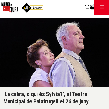
Cerca
C
Diapositiva 1 de 1
‘La cabra, o qui és Sylvia?’, al Teatre
Municipal de Palafrugell el 26 de juny