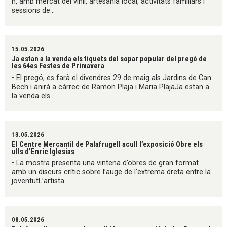
h, amb mercat del vinil, artesania local, activitats familiars i
sessions de...
15.05.2026
Ja estan a la venda els tiquets del sopar popular del pregó de
les 64es Festes de Primavera
• El pregó, es farà el divendres 29 de maig als Jardins de Can
Bech i anirà a càrrec de Ramon Plaja i Maria PlajaJa estan a
la venda els...
13.05.2026
El Centre Mercantil de Palafrugell acull l’exposició Obre els
ulls d’Enric Iglesias
• La mostra presenta una vintena d’obres de gran format
amb un discurs crític sobre l’auge de l’extrema dreta entre la
joventutL’artista...
08.05.2026