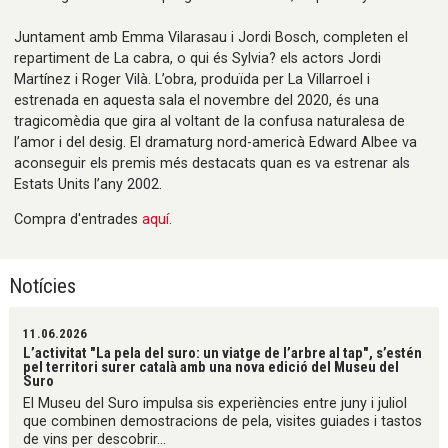
Juntament amb Emma Vilarasau i Jordi Bosch, completen el
repartiment de La cabra, o qui és Sylvia? els actors Jordi
Martínez i Roger Vilà. L’obra, produïda per La Villarroel i
estrenada en aquesta sala el novembre del 2020, és una
tragicomèdia que gira al voltant de la confusa naturalesa de
l’amor i del desig. El dramaturg nord-americà Edward Albee va
aconseguir els premis més destacats quan es va estrenar als
Estats Units l’any 2002.
Compra d'entrades
aquí
.
Notícies
11.06.2026
L’activitat "La pela del suro: un viatge de l’arbre al tap", s’estén
pel territori surer català amb una nova edició del Museu del
Suro
El Museu del Suro impulsa sis experiències entre juny i juliol
que combinen demostracions de pela, visites guiades i tastos
de vins per descobrir...