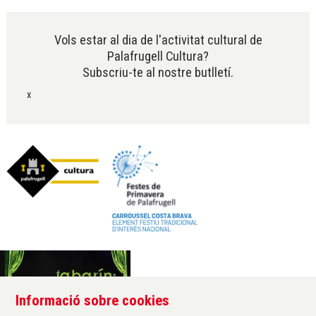
Diapositiva 2 de 6
Vols estar al dia de l'activitat cultural de
Palafrugell Cultura?
Subscriu-te al nostre butlletí.
x
Informació sobre cookies
Àrea de cultura de l'Ajuntament de Palafrugell