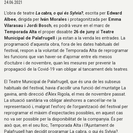
24.06.2021
L’obra de teatre
La cabra, o qui és Sylvia?
, escrita per
Edward
Albee
, dirigida per
Iván Morales
i protagonitzada per
Emma
Vilarasau i Jordi Bosch
, es podrà veure en el marc de
Temporada Alta
el proper dissabte
26 de juny
al
Teatre
Municipal de Palafrugell
i ja estan a la venda les entrades. La
programació d’aquesta obra, fora de les dates habituals del
festival, respon a la voluntat de Temporada Alta de reprogramar
les funcions que van haver-se d’ajornar entre els mesos
d’octubre i de novembre, quan les mesures per prevenir la
propagació de la Covid-19 van obligar al tancament dels teatres.
El Teatre Municipal de Palafrugell, que és una de les subseus
habituals del festival, havia d’acollir una funció del muntatge La
gavina, amb direcció d’Àlex Rigola, el mes de novembre passat.
La situació sanitària va obligar aleshores a cancel·lar-ne la
representació i, malgrat l’esforç de l’organització del festival per
reprogramar el màxim d’espectacles possibles, en aquest cas
no va ser possible per la disponibilitat de la companyia. És per
això que, en el seu lloc, Temporada Alta i l’Ajuntament de
Palafrugell han decidit programar La cabra, o qui és Sylvia?.