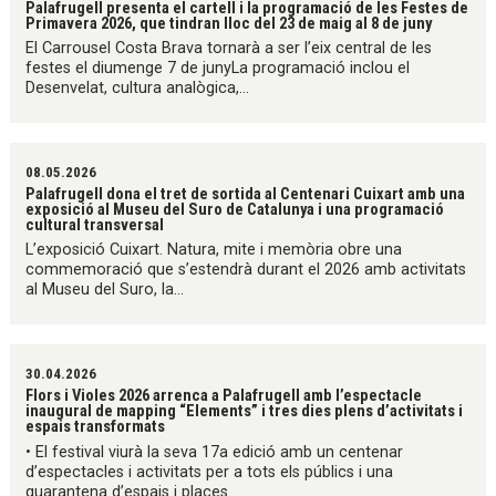
Palafrugell presenta el cartell i la programació de les Festes de
Primavera 2026, que tindran lloc del 23 de maig al 8 de juny
El Carrousel Costa Brava tornarà a ser l’eix central de les
festes el diumenge 7 de junyLa programació inclou el
Desenvelat, cultura analògica,...
08.05.2026
Palafrugell dona el tret de sortida al Centenari Cuixart amb una
exposició al Museu del Suro de Catalunya i una programació
cultural transversal
L’exposició Cuixart. Natura, mite i memòria obre una
commemoració que s’estendrà durant el 2026 amb activitats
al Museu del Suro, la...
30.04.2026
Flors i Violes 2026 arrenca a Palafrugell amb l’espectacle
inaugural de mapping “Elements” i tres dies plens d’activitats i
espais transformats
• El festival viurà la seva 17a edició amb un centenar
d’espectacles i activitats per a tots els públics i una
quarantena d’espais i places...