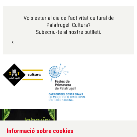
Diapositiva 2 de 6
Vols estar al dia de l'activitat cultural de
Palafrugell Cultura?
Subscriu-te al nostre butlletí.
x
Informació sobre cookies
Àrea de cultura de l'Ajuntament de Palafrugell