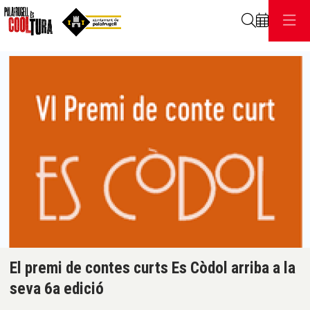
Cerca
C
Diapositiva 1 de 1
El premi de contes curts Es Còdol arriba a la
seva 6a edició