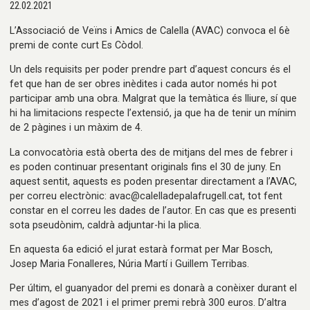
22.02.2021
L’Associació de Veïns i Amics de Calella (AVAC) convoca el 6è
premi de conte curt Es Còdol.
Un dels requisits per poder prendre part d’aquest concurs és el
fet que han de ser obres inèdites i cada autor només hi pot
participar amb una obra. Malgrat que la temàtica és lliure, sí que
hi ha limitacions respecte l’extensió, ja que ha de tenir un mínim
de 2 pàgines i un màxim de 4.
La convocatòria està oberta des de mitjans del mes de febrer i
es poden continuar presentant originals fins el 30 de juny. En
aquest sentit, aquests es poden presentar directament a l’AVAC,
per correu electrònic: avac@calelladepalafrugell.cat, tot fent
constar en el correu les dades de l’autor. En cas que es presenti
sota pseudònim, caldrà adjuntar-hi la plica.
En aquesta 6a edició el jurat estarà format per Mar Bosch,
Josep Maria Fonalleres, Núria Martí i Guillem Terribas.
Per últim, el guanyador del premi es donarà a conèixer durant el
mes d’agost de 2021 i el primer premi rebrà 300 euros. D’altra