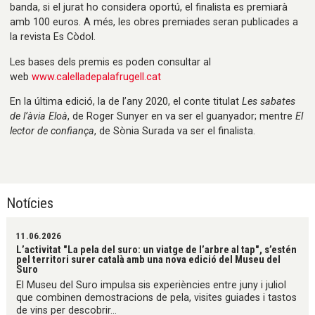
banda, si el jurat ho considera oportú, el finalista es premiarà
amb 100 euros. A més, les obres premiades seran publicades a
la revista Es Còdol.
Les bases dels premis es poden consultar al
web
www.calelladepalafrugell.cat
En la última edició, la de l’any 2020, el conte titulat
Les sabates
de l’àvia Eloà
, de Roger Sunyer en va ser el guanyador; mentre
El
lector de confiança
, de Sònia Surada va ser el finalista.
Notícies
11.06.2026
L’activitat "La pela del suro: un viatge de l’arbre al tap", s’estén
pel territori surer català amb una nova edició del Museu del
Suro
El Museu del Suro impulsa sis experiències entre juny i juliol
que combinen demostracions de pela, visites guiades i tastos
de vins per descobrir...