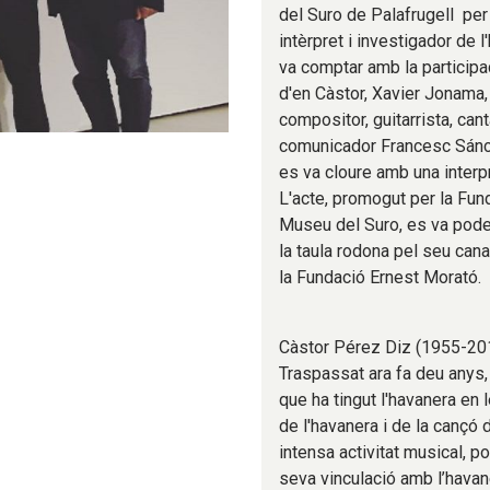
del Suro de Palafrugell per 
intèrpret i investigador de 
va comptar amb la participa
d'en Càstor, Xavier Jonama,
compositor, guitarrista, can
comunicador Francesc Sánch
es va cloure amb una interp
L'acte, promogut per la Fund
Museu del Suro, es va poder
la taula rodona pel seu cana
la Fundació Ernest Morató.
Càstor Pérez Diz (1955-20
Traspassat ara fa deu anys,
que ha tingut l'havanera en 
de l'havanera i de la cançó 
intensa activitat musical, p
seva vinculació amb l’havane