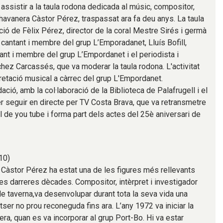
assistir a la taula rodona dedicada al músic, compositor,
l'havanera Càstor Pérez, traspassat ara fa deu anys. La taula
ció de Fèlix Pérez, director de la coral Mestre Sirés i germà
 cantant i membre del grup L’Emporadanet, Lluís Bofill,
tant i membre del grup L’Empordanet i el periodista i
ez Carcassés, que va moderar la taula rodona. L'activitat
retació musical a càrrec del grup L'Empordanet.
ació, amb la col·laboració de la Biblioteca de Palafrugell i el
 seguir en directe per TV Costa Brava, que va retransmetre
l de you tube i forma part dels actes del 25è aniversari de
10)
 Càstor Pérez ha estat una de les figures més rellevants
les darreres dècades. Compositor, intèrpret i investigador
de taverna,va desenvolupar durant tota la seva vida una
otser no prou reconeguda fins ara. L’any 1972 va iniciar la
ra, quan es va incorporar al grup Port-Bo. Hi va estar