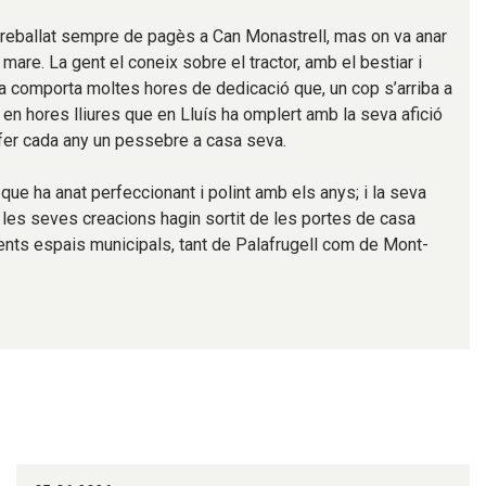
 treballat sempre de pagès a Can Monastrell, mas on va anar
 mare. La gent el coneix sobre el tractor, amb el bestiar i
ia comporta moltes hores de dedicació que, un cop s’arriba a
n en hores lliures que en Lluís ha omplert amb la seva afició
fer cada any un pessebre a casa seva.
, que ha anat perfeccionant i polint amb els anys; i la seva
les seves creacions hagin sortit de les portes de casa
erents espais municipals, tant de Palafrugell com de Mont-