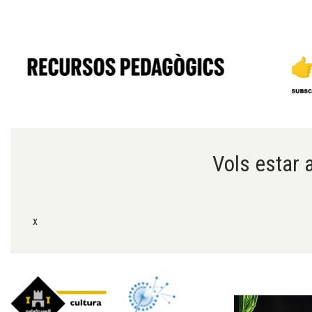
Diapositiva 1 de 6
Vols estar a
x