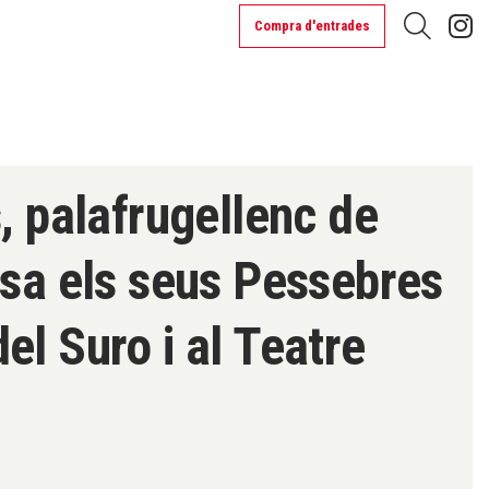
L
Compra d'entrades
Cerca
s, palafrugellenc de
osa els seus Pessebres
el Suro i al Teatre