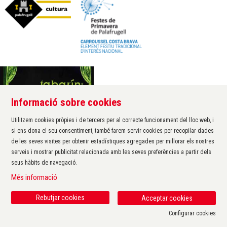
Informació sobre cookies
Àrea de cultura de l'Ajuntament de Palafrugell
Carrer Santa Margarida, 1
Utilitzem cookies pròpies i de tercers per al correcte funcionament del lloc web, i
17200 Palafrugell
si ens dona el seu consentiment, també farem servir cookies per recopilar dades
972 611 172 ·
cultura@palafrugell.cat
de les seves visites per obtenir estadístiques agregades per millorar els nostres
serveis i mostrar publicitat relacionada amb les seves preferències a partir dels
seus hàbits de navegació.
Sitemap
|
Avís Legal
|
Ús de Cookies
|
Contactar
|
Més informació
Protecció de dades
|
Accessibilitat
Rebutjar cookies
Acceptar cookies
Configurar cookies