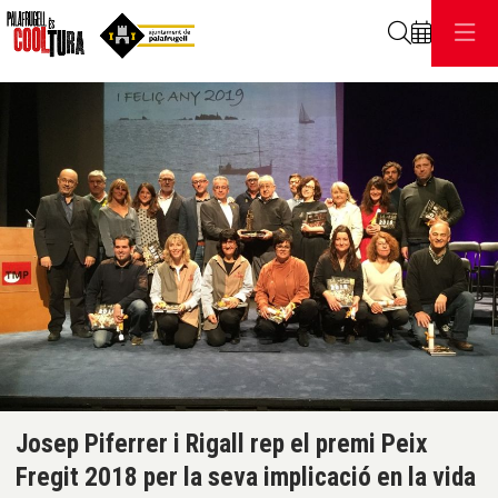
Cerca
C
Diapositiva 1 de 1
Josep Piferrer i Rigall rep el premi Peix
Fregit 2018 per la seva implicació en la vida