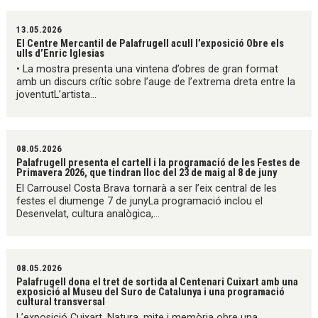
13.05.2026
El Centre Mercantil de Palafrugell acull l’exposició Obre els
ulls d’Enric Iglesias
• La mostra presenta una vintena d’obres de gran format
amb un discurs crític sobre l’auge de l’extrema dreta entre la
joventutL’artista...
08.05.2026
Palafrugell presenta el cartell i la programació de les Festes de
Primavera 2026, que tindran lloc del 23 de maig al 8 de juny
El Carrousel Costa Brava tornarà a ser l’eix central de les
festes el diumenge 7 de junyLa programació inclou el
Desenvelat, cultura analògica,...
08.05.2026
Palafrugell dona el tret de sortida al Centenari Cuixart amb una
exposició al Museu del Suro de Catalunya i una programació
cultural transversal
L’exposició Cuixart. Natura, mite i memòria obre una