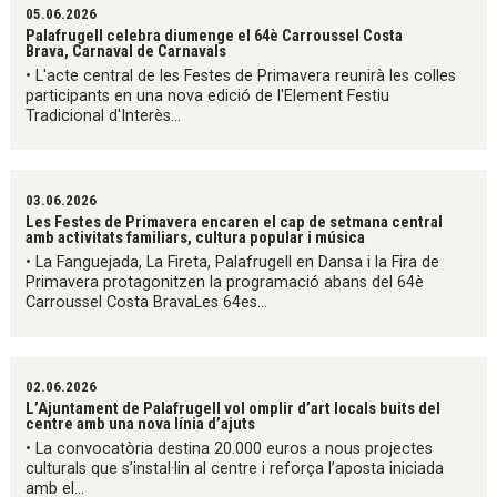
05.06.2026
Palafrugell celebra diumenge el 64è Carroussel Costa
Brava, Carnaval de Carnavals
• L'acte central de les Festes de Primavera reunirà les colles
participants en una nova edició de l'Element Festiu
Tradicional d'Interès...
03.06.2026
Les Festes de Primavera encaren el cap de setmana central
amb activitats familiars, cultura popular i música
• La Fanguejada, La Fireta, Palafrugell en Dansa i la Fira de
Primavera protagonitzen la programació abans del 64è
Carroussel Costa BravaLes 64es...
02.06.2026
L’Ajuntament de Palafrugell vol omplir d’art locals buits del
centre amb una nova línia d’ajuts
• La convocatòria destina 20.000 euros a nous projectes
culturals que s’instal·lin al centre i reforça l’aposta iniciada
amb el...