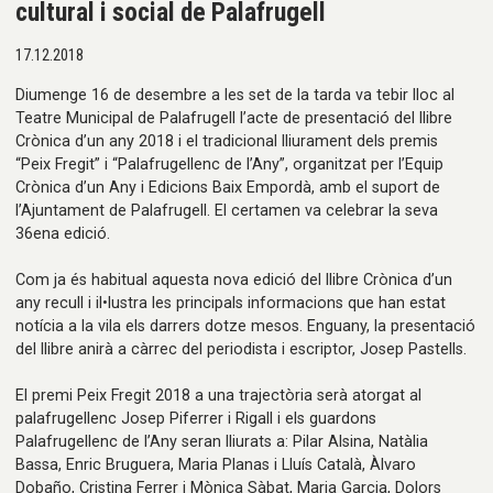
cultural i social de Palafrugell
17.12.2018
Diumenge 16 de desembre a les set de la tarda va tebir lloc al
Teatre Municipal de Palafrugell l’acte de presentació del llibre
Crònica d’un any 2018 i el tradicional lliurament dels premis
“Peix Fregit” i “Palafrugellenc de l’Any”, organitzat per l’Equip
Crònica d’un Any i Edicions Baix Empordà, amb el suport de
l’Ajuntament de Palafrugell. El certamen va celebrar la seva
36ena edició.
Com ja és habitual aquesta nova edició del llibre Crònica d’un
any recull i il•lustra les principals informacions que han estat
notícia a la vila els darrers dotze mesos. Enguany, la presentació
del llibre anirà a càrrec del periodista i escriptor, Josep Pastells.
El premi Peix Fregit 2018 a una trajectòria serà atorgat al
palafrugellenc Josep Piferrer i Rigall i els guardons
Palafrugellenc de l’Any seran lliurats a: Pilar Alsina, Natàlia
Bassa, Enric Bruguera, Maria Planas i Lluís Català, Àlvaro
Dobaño, Cristina Ferrer i Mònica Sàbat, Maria Garcia, Dolors