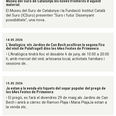
Museu del Suro de Catalunya les noves fronteres d’aquest
material.
El Museu del Suro de Catalunya i la Fundació Institut Català
del Suro (ICSuro) presenten “Suro i futur. Dissenyant
possibilitats”, una nova...
18.05.2026
L’Analògica: els Jardins de Can Bech acolliran la segona Fira
del vinil de Palafrugell dins les 64es Festes de Primavera
• L’Analògica tindrà lloc el dissabte 6 de juny, de 10.00 a 20.00
h, amb mercat del vinil, artesania local, activitats familiars i
sessions de...
15.05.2026
Ja estan a la venda els tiquets del sopar popular del pregó de
les 64es Festes de Primavera
• El pregó, es farà el divendres 29 de maig als Jardins de Can
Bech i anirà a càrrec de Ramon Plaja i Maria PlajaJa estan a
la venda els...