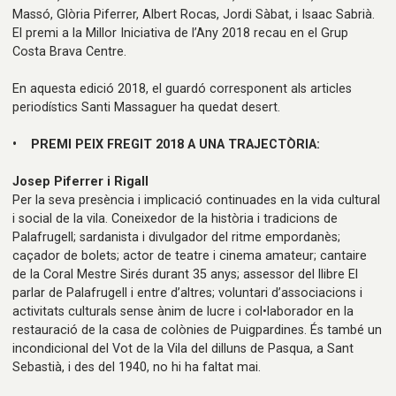
Massó, Glòria Piferrer, Albert Rocas, Jordi Sàbat, i Isaac Sabrià.
El premi a la Millor Iniciativa de l’Any 2018 recau en el Grup
Costa Brava Centre.
En aquesta edició 2018, el guardó corresponent als articles
periodístics Santi Massaguer ha quedat desert.
• PREMI PEIX FREGIT 2018 A UNA TRAJECTÒRIA:
Josep Piferrer i Rigall
Per la seva presència i implicació continuades en la vida cultural
i social de la vila. Coneixedor de la història i tradicions de
Palafrugell; sardanista i divulgador del ritme empordanès;
caçador de bolets; actor de teatre i cinema amateur; cantaire
de la Coral Mestre Sirés durant 35 anys; assessor del llibre El
parlar de Palafrugell i entre d’altres; voluntari d’associacions i
activitats culturals sense ànim de lucre i col•laborador en la
restauració de la casa de colònies de Puigpardines. És també un
incondicional del Vot de la Vila del dilluns de Pasqua, a Sant
Sebastià, i des del 1940, no hi ha faltat mai.