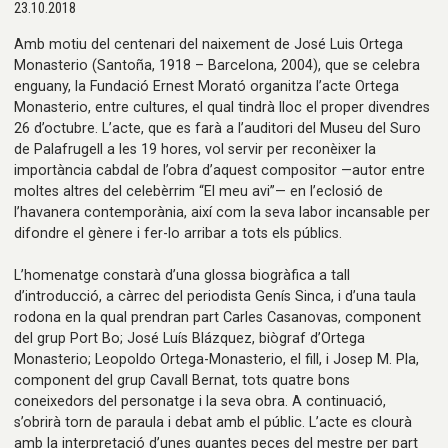
23.10.2018
Amb motiu del centenari del naixement de José Luis Ortega
Monasterio (Santoña, 1918 – Barcelona, 2004), que se celebra
enguany, la Fundació Ernest Morató organitza l’acte Ortega
Monasterio, entre cultures, el qual tindrà lloc el proper divendres
26 d’octubre. L’acte, que es farà a l’auditori del Museu del Suro
de Palafrugell a les 19 hores, vol servir per reconèixer la
importància cabdal de l’obra d’aquest compositor —autor entre
moltes altres del celebèrrim “El meu avi”— en l’eclosió de
l’havanera contemporània, així com la seva labor incansable per
difondre el gènere i fer-lo arribar a tots els públics.
L’homenatge constarà d’una glossa biogràfica a tall
d’introducció, a càrrec del periodista Genís Sinca, i d’una taula
rodona en la qual prendran part Carles Casanovas, component
del grup Port Bo; José Luís Blázquez, biògraf d’Ortega
Monasterio; Leopoldo Ortega-Monasterio, el fill, i Josep M. Pla,
component del grup Cavall Bernat, tots quatre bons
coneixedors del personatge i la seva obra. A continuació,
s’obrirà torn de paraula i debat amb el públic. L’acte es clourà
amb la interpretació d’unes quantes peces del mestre per part