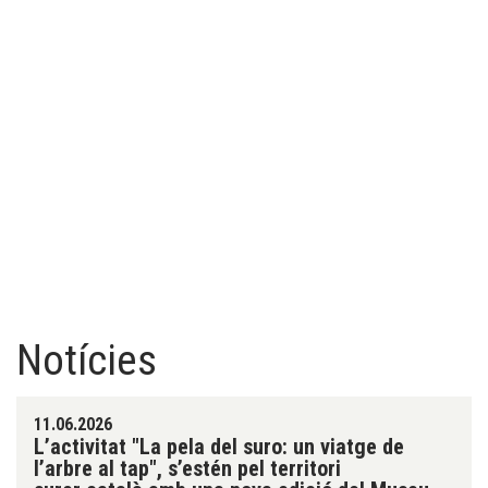
Notícies
11.06.2026
L’activitat "La pela del suro: un viatge de
l’arbre al tap", s’estén pel territori