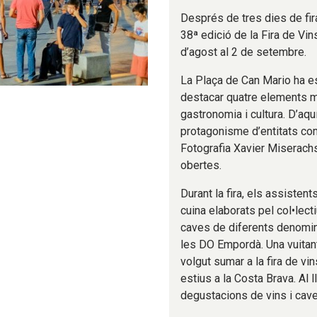
Després de tres dies de fira 
38ª edició de la Fira de Vi
d’agost al 2 de setembre.
La Plaça de Can Mario ha es
destacar quatre elements mol
gastronomia i cultura. D’aqu
protagonisme d’entitats com
Fotografia Xavier Miserachs,
obertes.
Durant la fira, els assistent
cuina elaborats pel col•lect
caves de diferents denomin
les DO Empordà. Una vuitant
volgut sumar a la fira de v
estius a la Costa Brava. Al 
degustacions de vins i cav