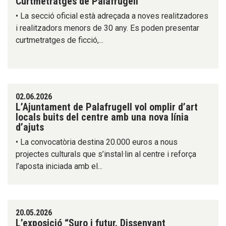
Curtmetratges de Palafrugell
• La secció oficial està adreçada a noves realitzadores
i realitzadors menors de 30 any. Es poden presentar
curtmetratges de ficció,...
02.06.2026
L’Ajuntament de Palafrugell vol omplir d’art
locals buits del centre amb una nova línia
d’ajuts
• La convocatòria destina 20.000 euros a nous
projectes culturals que s’instal·lin al centre i reforça
l’aposta iniciada amb el...
20.05.2026
L’exposició “Suro i futur. Dissenyant