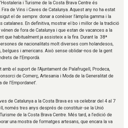
d’Hostaleria i Turisme de la Costa Brava Centre és
a Fira de Vins i Caves de Catalunya. Aquest any no ha estat
a sigut el de sempre: donar a conèixer l’àmplia gamma i la
s catalanes. En definitiva, mostrar el bo i millor de la tradició
 vénen de fora de Catalunya i que estan de vacances a la
nt que habitualment ja assisteix a la fira. Durant la 38ª
t persones de nacionalitats molt diverses com holandesos,
cs, belgues i americans. Això sense oblidar-nos de la gent
indrets de l’Empordà.
t amb el suport de l’Ajuntament de Palafrugell, Prodeca,
 Consorci de Comerç, Artesania i Moda de la Generalitat de
a de l’Empordanet’.
ves de Catalunya a la Costa Brava es va celebrar del 4 al 7
ll, només tres anys després de constituir-se la Unió
Turisme de la Costa Brava Centre. Més tard, a l’edició de
rporar una mostra de formatges artesans, que encara la va