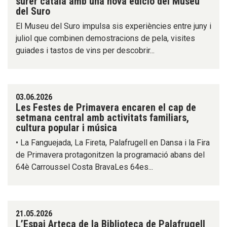
surer català amb una nova edició del Museu
del Suro
El Museu del Suro impulsa sis experiències entre juny i
juliol que combinen demostracions de pela, visites
guiades i tastos de vins per descobrir...
03.06.2026
Les Festes de Primavera encaren el cap de
setmana central amb activitats familiars,
cultura popular i música
• La Fanguejada, La Fireta, Palafrugell en Dansa i la Fira
de Primavera protagonitzen la programació abans del
64è Carroussel Costa BravaLes 64es...
21.05.2026
L’Espai Arteca de la Biblioteca de Palafrugell