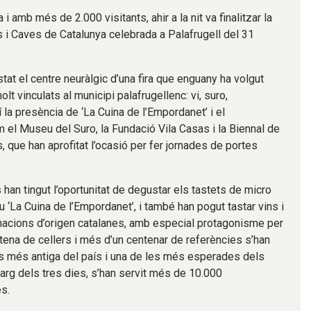
i amb més de 2.000 visitants, ahir a la nit va finalitzar la
ns i Caves de Catalunya celebrada a Palafrugell del 31
tat el centre neuràlgic d’una fira que enguany ha volgut
t vinculats al municipi palafrugellenc: vi, suro,
í la presència de ‘La Cuina de l’Empordanet’ i el
 el Museu del Suro, la Fundació Vila Casas i la Biennal de
 que han aprofitat l’ocasió per fer jornades de portes
s han tingut l’oportunitat de degustar els tastets de micro
iu ‘La Cuina de l’Empordanet’, i també han pogut tastar vins i
acions d’origen catalanes, amb especial protagonisme per
ena de cellers i més d’un centenar de referències s’han
ins més antiga del país i una de les més esperades dels
llarg dels tres dies, s’han servit més de 10.000
es.