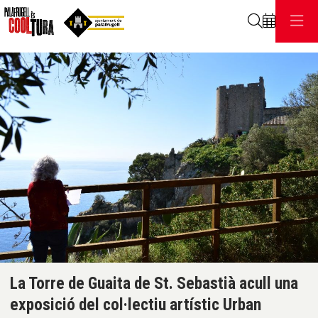
Cerca
C
Diapositiva 1 de 1
La Torre de Guaita de St. Sebastià acull una
exposició del col·lectiu artístic Urban