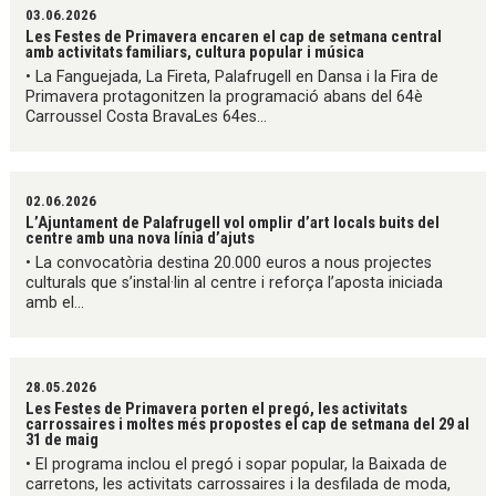
03.06.2026
Les Festes de Primavera encaren el cap de setmana central
amb activitats familiars, cultura popular i música
• La Fanguejada, La Fireta, Palafrugell en Dansa i la Fira de
Primavera protagonitzen la programació abans del 64è
Carroussel Costa BravaLes 64es...
02.06.2026
L’Ajuntament de Palafrugell vol omplir d’art locals buits del
centre amb una nova línia d’ajuts
• La convocatòria destina 20.000 euros a nous projectes
culturals que s’instal·lin al centre i reforça l’aposta iniciada
amb el...
28.05.2026
Les Festes de Primavera porten el pregó, les activitats
carrossaires i moltes més propostes el cap de setmana del 29 al
31 de maig
• El programa inclou el pregó i sopar popular, la Baixada de
carretons, les activitats carrossaires i la desfilada de moda,