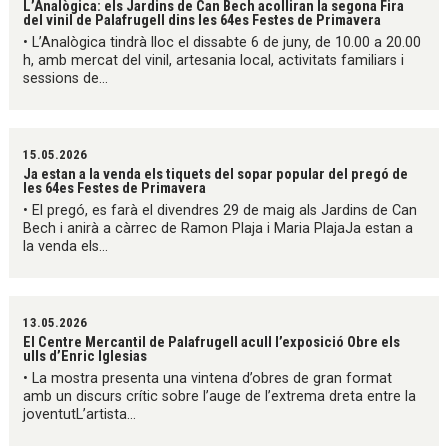
L’Analògica: els Jardins de Can Bech acolliran la segona Fira
del vinil de Palafrugell dins les 64es Festes de Primavera
• L’Analògica tindrà lloc el dissabte 6 de juny, de 10.00 a 20.00
h, amb mercat del vinil, artesania local, activitats familiars i
sessions de...
15.05.2026
Ja estan a la venda els tiquets del sopar popular del pregó de
les 64es Festes de Primavera
• El pregó, es farà el divendres 29 de maig als Jardins de Can
Bech i anirà a càrrec de Ramon Plaja i Maria PlajaJa estan a
la venda els...
13.05.2026
El Centre Mercantil de Palafrugell acull l’exposició Obre els
ulls d’Enric Iglesias
• La mostra presenta una vintena d’obres de gran format
amb un discurs crític sobre l’auge de l’extrema dreta entre la
joventutL’artista...