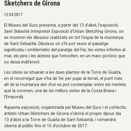
Sketchers de Girona
12.04.2017
El Museu del Suro presenta, a partir del 13 d’abril, l’exposició
Sant Sebastià Interpretat Exposició d’Urban Sketching Girona
, on
es mostren els dibuixos realitzats en tot l’espai de la muntanya
de Sant Sebastià. Dibuixos on s’hi pot veure el paisatge
significatiu i emblemàtic del paratge del Far, les vistes infinites al
mar, els pins i les alzines que l’envolten, en un marc pictòric que
no deixa indiferent.
Les obres se situaran a les dues plantes de la Torre de Guaita,
en el recorregut que s’ha de fer per pujar al terrat, el punt més
alt de la muntanya des d’on es pot contemplar, entre els merlets
que la coronen, una de les millors vistes de la Costa Brava i
l’Empordà.
Aquesta exposició, organitzada pel Museu del Suro i el col·lectiu
artístic Urban Sketchers de Girona s’obrirà el proper dijous dia
13 d’abril a la Torre de Guaita de Sant Sebastià, i romandrà
oberta al públic fins el 15 d’octubre de 2017.