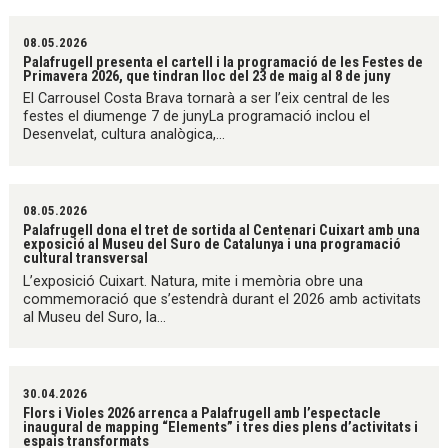
08.05.2026
Palafrugell presenta el cartell i la programació de les Festes de
Primavera 2026, que tindran lloc del 23 de maig al 8 de juny
El Carrousel Costa Brava tornarà a ser l’eix central de les
festes el diumenge 7 de junyLa programació inclou el
Desenvelat, cultura analògica,...
08.05.2026
Palafrugell dona el tret de sortida al Centenari Cuixart amb una
exposició al Museu del Suro de Catalunya i una programació
cultural transversal
L’exposició Cuixart. Natura, mite i memòria obre una
commemoració que s’estendrà durant el 2026 amb activitats
al Museu del Suro, la...
30.04.2026
Flors i Violes 2026 arrenca a Palafrugell amb l’espectacle
inaugural de mapping “Elements” i tres dies plens d’activitats i
espais transformats