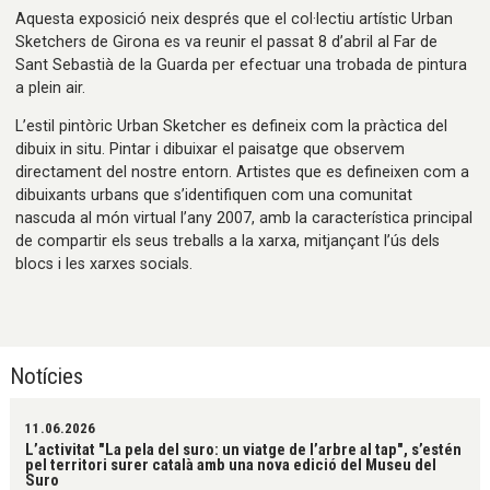
Aquesta exposició neix després que el col·lectiu artístic Urban
Sketchers de Girona es va reunir el passat 8 d’abril al Far de
Sant Sebastià de la Guarda per efectuar una trobada de pintura
a plein air.
L’estil pintòric Urban Sketcher es defineix com la pràctica del
dibuix in situ. Pintar i dibuixar el paisatge que observem
directament del nostre entorn. Artistes que es defineixen com a
dibuixants urbans que s’identifiquen com una comunitat
nascuda al món virtual l’any 2007, amb la característica principal
de compartir els seus treballs a la xarxa, mitjançant l’ús dels
blocs i les xarxes socials.
Notícies
11.06.2026
L’activitat "La pela del suro: un viatge de l’arbre al tap", s’estén
pel territori surer català amb una nova edició del Museu del
Suro