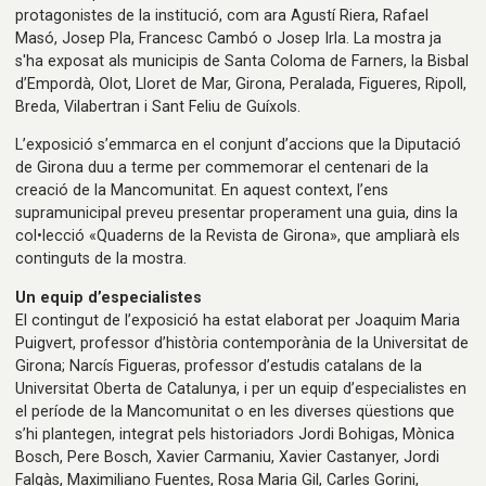
protagonistes de la institució, com ara Agustí Riera, Rafael
Masó, Josep Pla, Francesc Cambó o Josep Irla. La mostra ja
s'ha exposat als municipis de Santa Coloma de Farners, la Bisbal
d’Empordà, Olot, Lloret de Mar, Girona, Peralada, Figueres, Ripoll,
Breda, Vilabertran i Sant Feliu de Guíxols.
L’exposició s’emmarca en el conjunt d’accions que la Diputació
de Girona duu a terme per commemorar el centenari de la
creació de la Mancomunitat. En aquest context, l’ens
supramunicipal preveu presentar properament una guia, dins la
col•lecció «Quaderns de la Revista de Girona», que ampliarà els
continguts de la mostra.
Un equip d’especialistes
El contingut de l’exposició ha estat elaborat per Joaquim Maria
Puigvert, professor d’història contemporània de la Universitat de
Girona; Narcís Figueras, professor d’estudis catalans de la
Universitat Oberta de Catalunya, i per un equip d’especialistes en
el període de la Mancomunitat o en les diverses qüestions que
s’hi plantegen, integrat pels historiadors Jordi Bohigas, Mònica
Bosch, Pere Bosch, Xavier Carmaniu, Xavier Castanyer, Jordi
Falgàs, Maximiliano Fuentes, Rosa Maria Gil, Carles Gorini,