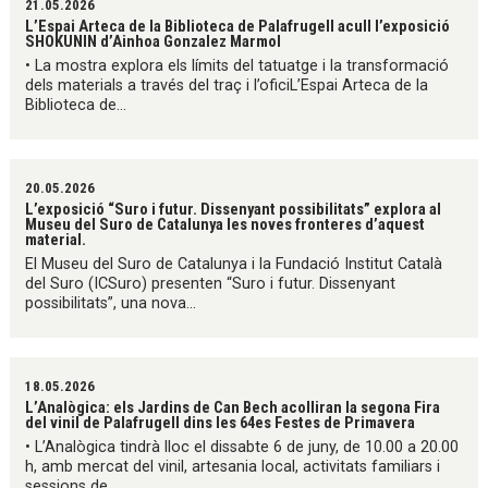
21.05.2026
L’Espai Arteca de la Biblioteca de Palafrugell acull l’exposició
SHOKUNIN d’Ainhoa Gonzalez Marmol
• La mostra explora els límits del tatuatge i la transformació
dels materials a través del traç i l’oficiL’Espai Arteca de la
Biblioteca de...
20.05.2026
L’exposició “Suro i futur. Dissenyant possibilitats” explora al
Museu del Suro de Catalunya les noves fronteres d’aquest
material.
El Museu del Suro de Catalunya i la Fundació Institut Català
del Suro (ICSuro) presenten “Suro i futur. Dissenyant
possibilitats”, una nova...
18.05.2026
L’Analògica: els Jardins de Can Bech acolliran la segona Fira
del vinil de Palafrugell dins les 64es Festes de Primavera
• L’Analògica tindrà lloc el dissabte 6 de juny, de 10.00 a 20.00
h, amb mercat del vinil, artesania local, activitats familiars i
sessions de...