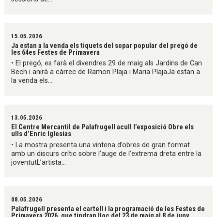
15.05.2026
Ja estan a la venda els tiquets del sopar popular del pregó de
les 64es Festes de Primavera
• El pregó, es farà el divendres 29 de maig als Jardins de Can
Bech i anirà a càrrec de Ramon Plaja i Maria PlajaJa estan a
la venda els...
13.05.2026
El Centre Mercantil de Palafrugell acull l’exposició Obre els
ulls d’Enric Iglesias
• La mostra presenta una vintena d’obres de gran format
amb un discurs crític sobre l’auge de l’extrema dreta entre la
joventutL’artista...
08.05.2026
Palafrugell presenta el cartell i la programació de les Festes de
Primavera 2026, que tindran lloc del 23 de maig al 8 de juny