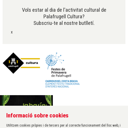
Vols estar al dia de l'activitat cultural de
Palafrugell Cultura?
Subscriu-te al nostre butlletí.
x
Informació sobre cookies
Àrea de cultura de l'Ajuntament de Palafrugell
Carrer Santa Margarida, 1
Utilitzem cookies pròpies i de tercers per al correcte funcionament del lloc web, i