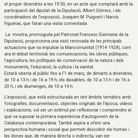
el proper divendres a les 19.30, en un acte que comptarà amb la
participació del diputat de la Diputació, Albert Gómez, i els
coordinadors de l'exposició, Joaquim M. Puigvert i Narcís
Figueras, que faran una visita comentada.
La mostra, promoguda pel Patronat Francesc Eiximenis de la
Diputació, proporciona una visió renovada de les principals
actuacions que va impulsar la Mancomunitat (1914-1924), com
ara el debat territorial, les comunicacions, les obres públiques,
l’agricultura, les polítiques de conservació de la natura i dels
monuments, l’educació, la cultura i la sanitat.
Estarà oberta al públic fins a l'1 de març, de dimarts a divendres,
de 10 a 13 h i de 16 a 19 h; els dissabtes, de 10 a 13 h i de 16 a
20 h, i els diumenges, de 10 a 14 h.
L’exposició, que està estructurada en vint àmbits temàtics amb
fotografies, documentació, objectes originals de l’època, vídeos
i explicacions, vol ser un estímul per reflexionar i comprendre el
que va suposar la primera experiència d’autogovern de la
Catalunya contemporània. També aspira a oferir una
perspectiva humana i social que permeti descobrir els homes i
les dones que, de manera directa o indirecta, van ser