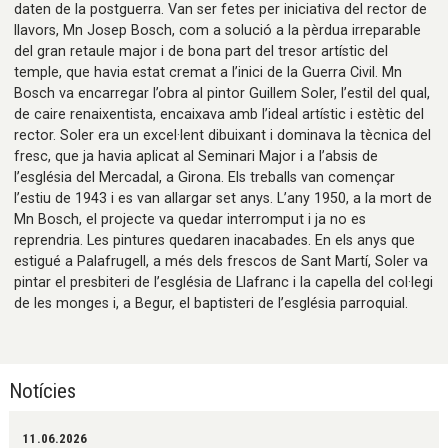
daten de la postguerra. Van ser fetes per iniciativa del rector de
llavors, Mn Josep Bosch, com a solució a la pèrdua irreparable
del gran retaule major i de bona part del tresor artístic del
temple, que havia estat cremat a l’inici de la Guerra Civil. Mn
Bosch va encarregar l’obra al pintor Guillem Soler, l’estil del qual,
de caire renaixentista, encaixava amb l’ideal artístic i estètic del
rector. Soler era un excel·lent dibuixant i dominava la tècnica del
fresc, que ja havia aplicat al Seminari Major i a l’absis de
l’església del Mercadal, a Girona. Els treballs van començar
l’estiu de 1943 i es van allargar set anys. L’any 1950, a la mort de
Mn Bosch, el projecte va quedar interromput i ja no es
reprendria. Les pintures quedaren inacabades. En els anys que
estigué a Palafrugell, a més dels frescos de Sant Martí, Soler va
pintar el presbiteri de l’església de Llafranc i la capella del col·legi
de les monges i, a Begur, el baptisteri de l’església parroquial.
Notícies
11.06.2026