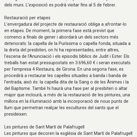
dels murs. L’exposició es podrà visitar fins al 5 de febrer.
Restauració per etapes
L’envergadura del projecte de restauració obliga a afrontar-lo
en etapes. De moment, la primera fase està previst que
comenci a finals de gener i abordarà un dels sectors més
deteriorats: la capella de la Puríssima o capella fonda, situada a
la dreta del presbiteri, on hi ha representades, entre altres,
l’escena de l’Anunciació i els episodis bíblics de Judit i Ester. Els
treballs han estat pressupostats en 3.696,60 € i seran executats
per l’empresa 4 Restaura, de Girona. En una segona fase, es
procedirà a restaurar les capelles situades a banda i banda de
l’entrada, això és: la capella dita de la Sang o de les Ànimes i la
del Baptisme. També hi haurà una fase per al presbiteri o altar
major que inclourà, a més de la restauració de les pintures, una
millora en la il·luminació amb la incorporació de nous punts de
llum que permetran realçar les escultures del sants que el
presideixen.
Les pintures de Sant Martí de Palafrugell
Les pintures que decoren la església de Sant Martí de Palafrugell