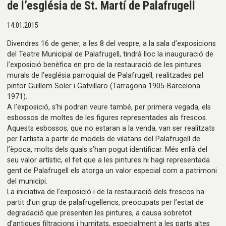
de l’església de St. Martí de Palafrugell
14.01.2015
Divendres 16 de gener, a les 8 del vespre, a la sala d’exposicions
del Teatre Municipal de Palafrugell, tindrà lloc la inauguració de
l’exposició benèfica en pro de la restauració de les pintures
murals de l’església parroquial de Palafrugell, realitzades pel
pintor Guillem Soler i Gatvillaro (Tarragona 1905-Barcelona
1971).
A l’exposició, s’hi podran veure també, per primera vegada, els
esbossos de moltes de les figures representades als frescos.
Aquests esbossos, que no estaran a la venda, van ser realitzats
per l’artista a partir de models de vilatans del Palafrugell de
l’època, molts dels quals s’han pogut identificar. Més enllà del
seu valor artístic, el fet que a les pintures hi hagi representada
gent de Palafrugell els atorga un valor especial com a patrimoni
del municipi.
La iniciativa de l’exposició i de la restauració dels frescos ha
partit d’un grup de palafrugellencs, preocupats per l’estat de
degradació que presenten les pintures, a causa sobretot
d’antigues filtracions i humitats, especialment a les parts altes