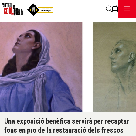
Cerca
C
Diapositiva 1 de 1
Una exposició benèfica servirà per recaptar
fons en pro de la restauració dels frescos