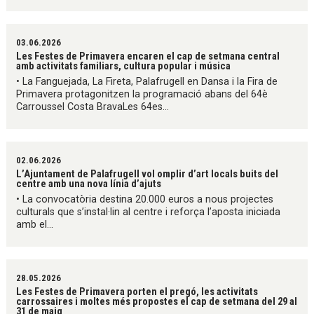
03.06.2026
Les Festes de Primavera encaren el cap de setmana central
amb activitats familiars, cultura popular i música
• La Fanguejada, La Fireta, Palafrugell en Dansa i la Fira de
Primavera protagonitzen la programació abans del 64è
Carroussel Costa BravaLes 64es...
02.06.2026
L’Ajuntament de Palafrugell vol omplir d’art locals buits del
centre amb una nova línia d’ajuts
• La convocatòria destina 20.000 euros a nous projectes
culturals que s’instal·lin al centre i reforça l’aposta iniciada
amb el...
28.05.2026
Les Festes de Primavera porten el pregó, les activitats
carrossaires i moltes més propostes el cap de setmana del 29 al
31 de maig