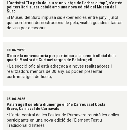
L’activitat "La pela del suro: un viatge de l’arbre al tap", s’estén
pel territori surer català amb una nova edició del Museu del
Suro
El Museu del Suro impulsa sis experiències entre juny i juliol
que combinen demostracions de pela, visites guiades i tastos
de vins per descobrir...
09.06.2026
S’obre la convocatòria per participar a la secció oficial de la
quarta Mostra de Curtmetratges de Palafrugell
• La secció oficial està adreçada a noves realitzadores i
realitzadors menors de 30 any. Es poden presentar
curtmetratges de ficció,...
05.06.2026
Palafrugell celebra diumenge el 64è Carroussel Costa
Brava, Carnaval de Carnavals
• L'acte central de les Festes de Primavera reunirà les colles
participants en una nova edició de l'Element Festiu
Tradicional d'Interès...