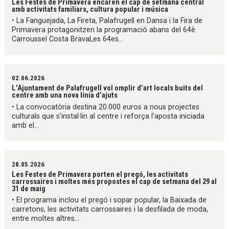
Les Festes de Primavera encaren el cap de setmana central
amb activitats familiars, cultura popular i música
• La Fanguejada, La Fireta, Palafrugell en Dansa i la Fira de
Primavera protagonitzen la programació abans del 64è
Carroussel Costa BravaLes 64es...
02.06.2026
L’Ajuntament de Palafrugell vol omplir d’art locals buits del
centre amb una nova línia d’ajuts
• La convocatòria destina 20.000 euros a nous projectes
culturals que s’instal·lin al centre i reforça l’aposta iniciada
amb el...
28.05.2026
Les Festes de Primavera porten el pregó, les activitats
carrossaires i moltes més propostes el cap de setmana del 29 al
31 de maig
• El programa inclou el pregó i sopar popular, la Baixada de
carretons, les activitats carrossaires i la desfilada de moda,
entre moltes altres...