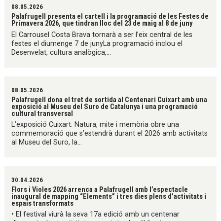
08.05.2026
Palafrugell presenta el cartell i la programació de les Festes de
Primavera 2026, que tindran lloc del 23 de maig al 8 de juny
El Carrousel Costa Brava tornarà a ser l’eix central de les
festes el diumenge 7 de junyLa programació inclou el
Desenvelat, cultura analògica,...
08.05.2026
Palafrugell dona el tret de sortida al Centenari Cuixart amb una
exposició al Museu del Suro de Catalunya i una programació
cultural transversal
L’exposició Cuixart. Natura, mite i memòria obre una
commemoració que s’estendrà durant el 2026 amb activitats
al Museu del Suro, la...
30.04.2026
Flors i Violes 2026 arrenca a Palafrugell amb l’espectacle
inaugural de mapping “Elements” i tres dies plens d’activitats i
espais transformats
• El festival viurà la seva 17a edició amb un centenar