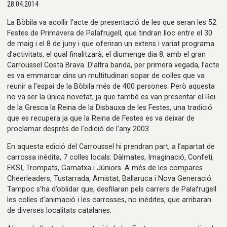
28.04.2014
La Bòbila va acollir l’acte de presentació de les que seran les 52
Festes de Primavera de Palafrugell, que tindran lloc entre el 30
de maig i el 8 de juny i que oferiran un extens i variat programa
d’activitats, el qual finalitzarà, el diumenge dia 8, amb el gran
Carroussel Costa Brava. D’altra banda, per primera vegada, l’acte
es va emmarcar dins un multitudinari sopar de colles que va
reunir a l’espai de la Bòbila més de 400 persones. Però aquesta
no va ser la única novetat, ja que també es van presentar el Rei
de la Gresca la Reina de la Disbauxa de les Festes, una tradició
que es recupera ja que la Reina de Festes es va deixar de
proclamar després de l’edició de l’any 2003.
En aquesta edició del Carroussel hi prendran part, a l’apartat de
carrossa inèdita, 7 colles locals: Dàlmates, Imaginació, Confeti,
EKSI, Trompats, Garnatxa i Júniors. A més de les compares
Cheerleaders, Tustarrada, Amistat, Ballaruca i Nova Generació.
Tampoc s’ha d’oblidar que, desfilaran pels carrers de Palafrugell
les colles d’animació i les carrosses, no inèdites, que arribaran
de diverses localitats catalanes.