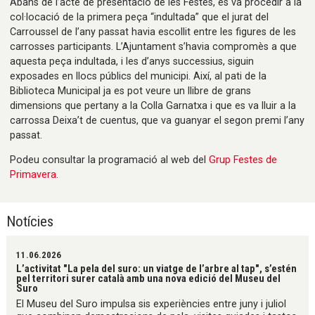
Abans de l’acte de presentació de les Festes, es va procedir a la
col·locació de la primera peça “indultada” que el jurat del
Carroussel de l’any passat havia escollit entre les figures de les
carrosses participants. L’Ajuntament s’havia compromès a que
aquesta peça indultada, i les d’anys successius, siguin
exposades en llocs públics del municipi. Així, al pati de la
Biblioteca Municipal ja es pot veure un llibre de grans
dimensions que pertany a la Colla Garnatxa i que es va lluir a la
carrossa Deixa’t de cuentus, que va guanyar el segon premi l’any
passat.
Podeu consultar la programació al web del
Grup Festes de
Primavera
.
Notícies
11.06.2026
L’activitat "La pela del suro: un viatge de l’arbre al tap", s’estén
pel territori surer català amb una nova edició del Museu del
Suro
El Museu del Suro impulsa sis experiències entre juny i juliol