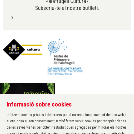
Palafrugell Cultura?
Subscriu-te al nostre butlletí.
x
Informació sobre cookies
Àrea de cultura de l'Ajuntament de Palafrugell
Carrer Santa Margarida, 1
Utilitzem cookies pròpies i de tercers per al correcte funcionament del lloc web, i
17200 Palafrugell
si ens dona el seu consentiment, també farem servir cookies per recopilar dades
972 611 172 ·
cultura@palafrugell.cat
de les seves visites per obtenir estadístiques agregades per millorar els nostres
serveis i mostrar publicitat relacionada amb les seves preferències a partir dels