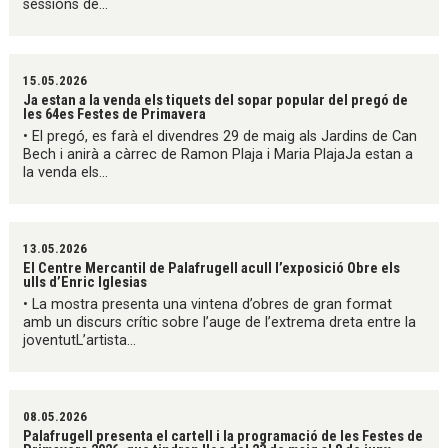
sessions de...
15.05.2026
Ja estan a la venda els tiquets del sopar popular del pregó de
les 64es Festes de Primavera
• El pregó, es farà el divendres 29 de maig als Jardins de Can
Bech i anirà a càrrec de Ramon Plaja i Maria PlajaJa estan a
la venda els...
13.05.2026
El Centre Mercantil de Palafrugell acull l’exposició Obre els
ulls d’Enric Iglesias
• La mostra presenta una vintena d’obres de gran format
amb un discurs crític sobre l’auge de l’extrema dreta entre la
joventutL’artista...
08.05.2026
Palafrugell presenta el cartell i la programació de les Festes de