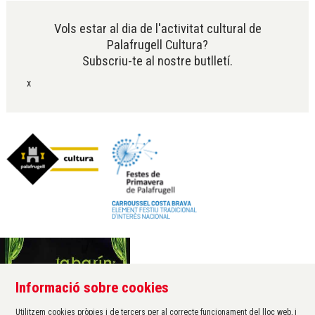
Vols estar al dia de l'activitat cultural de
Palafrugell Cultura?
Subscriu-te al nostre butlletí.
x
Informació sobre cookies
Àrea de cultura de l'Ajuntament de Palafrugell
Carrer Santa Margarida, 1
Utilitzem cookies pròpies i de tercers per al correcte funcionament del lloc web, i