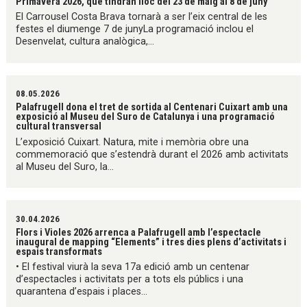
Primavera 2026, que tindran lloc del 23 de maig al 8 de juny
El Carrousel Costa Brava tornarà a ser l’eix central de les
festes el diumenge 7 de junyLa programació inclou el
Desenvelat, cultura analògica,...
08.05.2026
Palafrugell dona el tret de sortida al Centenari Cuixart amb una
exposició al Museu del Suro de Catalunya i una programació
cultural transversal
L’exposició Cuixart. Natura, mite i memòria obre una
commemoració que s’estendrà durant el 2026 amb activitats
al Museu del Suro, la...
30.04.2026
Flors i Violes 2026 arrenca a Palafrugell amb l’espectacle
inaugural de mapping “Elements” i tres dies plens d’activitats i
espais transformats
• El festival viurà la seva 17a edició amb un centenar
d’espectacles i activitats per a tots els públics i una
quarantena d’espais i places...