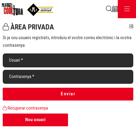
Cerca
ÀREA PRIVADA
C
Si ja sou usuaris registrats, introduïu el vostre correu electrònic i la vostra
contrasenya:
Usuari*
Contrasenya*
Enviar
Recuperar contrasenya
Crear
Nou usuari